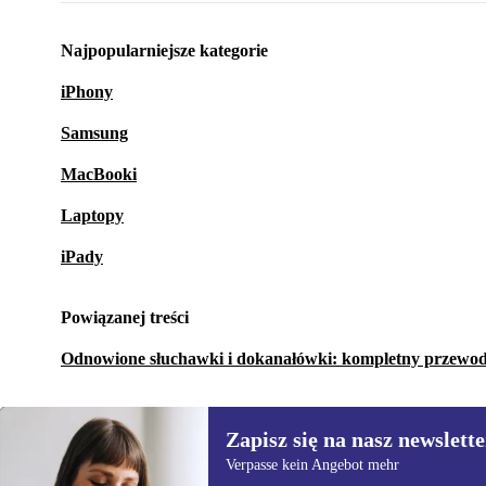
Najpopularniejsze kategorie
iPhony
Samsung
MacBooki
Laptopy
iPady
Powiązanej treści
Odnowione słuchawki i dokanałówki: kompletny przewo
Zapisz się na nasz newslette
Verpasse kein Angebot mehr