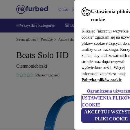
O nas
Pomoc
Ustawienia plikó
cookie
Wszystkie kategorie
🎒 Back to school
Smartfony
Lapt
Klikając "akceptuj wszystkie 
cookie" zgadzam się na używ
Strona główna
Produkty
Audio i słuchawki
Słuchawki
plików cookie służących do 
analizy oraz trackingu. Korz
Beats Solo HD
z nich, aby analizować ruch 
stronie oraz dopasowywać
Ciemnoniebieski
wyświetlane treści. Więcej
informacji znajdziesz tutaj:
(Zbieramy opinie)
Polityka plików cookie
Ograniczona użyteczn
USTAWIENIA PLIKÓ
COOKIE
AKCEPTUJ WSZYST
PLIKI COOKIE