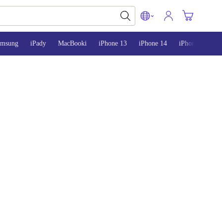
amsung
iPady
MacBooki
iPhone 13
iPhone 14
iPhone 15