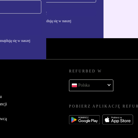
Zarejestruj się
żywania danych osobowych znajdują się w naszej
najdują się w naszej
REFURBED W
Polska
u
ncji
POBIERZ APLIKACJĘ REFU
awcą