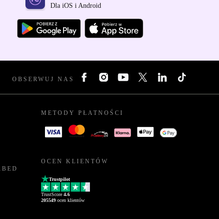
Dla iOS i Android
OBSERWUJ NAS
METODY PŁATNOŚCI
OCEN KLIENTÓW
RBED
Trustpilot
TrustScore
4.6
205549
ocen klientów