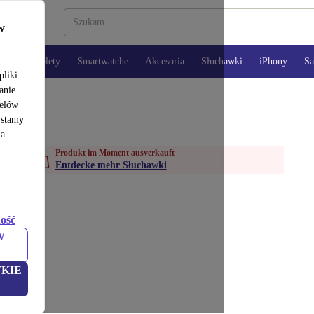
w
opy
Tablety
Smartwatche
Akcesoria
Słuchawki
iPhony
S
pliki
anie
celów
ystamy
na
Produkt im Moment ausverkauft
Entdecke mehr Słuchawki
ość
W
KIE