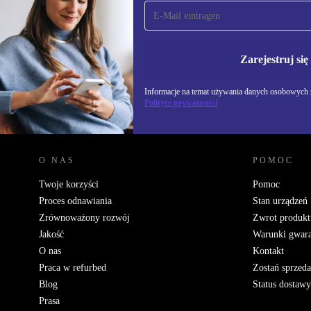
Zapisz się na nasz
newsletter!
Nie przegap żadnej oferty.
Informacje na temat u
Polityce prywatności
Zarejestruj się
Informacje na temat używania danych osobowych z
Polityce prywatności
REFURBED POLSKA - RETHINK NEW.
O NAS
POMOC
Twoje korzyści
Pomoc
Proces odnawiania
Stan urządzeń
Zrównoważony rozwój
Zwrot produkt
Jakość
Warunki gwara
O nas
Kontakt
Praca w refurbed
Zostań sprzed
Blog
Status dostawy
Prasa