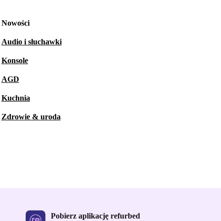
Nowości
Audio i słuchawki
Konsole
AGD
Kuchnia
Zdrowie & uroda
Pobierz aplikację refurbed