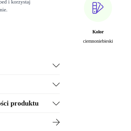
bed i korzystaj
nie.
Kolor
ciemnoniebieski
ości produktu