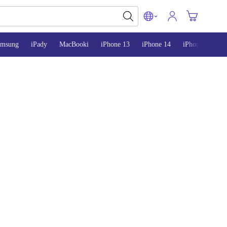
amsung
iPady
MacBooki
iPhone 13
iPhone 14
iPhone 15