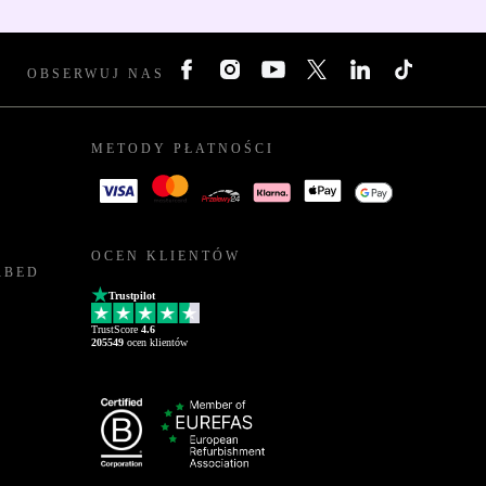
OBSERWUJ NAS
METODY PŁATNOŚCI
OCEN KLIENTÓW
RBED
Trustpilot
TrustScore
4.6
205549
ocen klientów