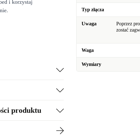
bed i korzystaj
Typ złącza
nie.
Uwaga
Poprzez pro
zostać zag
Waga
Wymiary
ości produktu