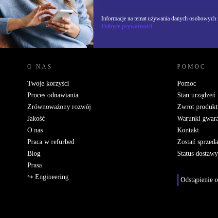
Informacje na temat używania danych osobowych z
Polityce prywatności
REFURBED POLSKA - RETHINK NEW.
O NAS
POMOC
Twoje korzyści
Pomoc
Proces odnawiania
Stan urządzeń
Zrównoważony rozwój
Zwrot produkt
Jakość
Warunki gwara
O nas
Kontakt
Praca w refurbed
Zostań sprzed
Blog
Status dostawy
Prasa
↪ Engineering
Odstąpienie