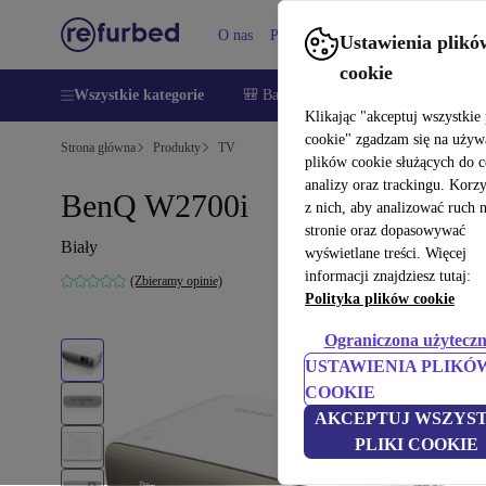
O nas
Pomoc
Ustawienia plikó
cookie
Wszystkie kategorie
🎒 Back to school
Smartfony
Lapt
Klikając "akceptuj wszystkie 
cookie" zgadzam się na używ
Strona główna
Produkty
TV
plików cookie służących do 
analizy oraz trackingu. Korz
BenQ W2700i
z nich, aby analizować ruch 
stronie oraz dopasowywać
Biały
wyświetlane treści. Więcej
informacji znajdziesz tutaj:
(Zbieramy opinie)
Polityka plików cookie
Ograniczona użyteczn
USTAWIENIA PLIKÓ
COOKIE
AKCEPTUJ WSZYST
PLIKI COOKIE