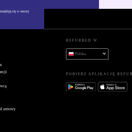
najdują się w naszej
REFURBED W
Polska
u
ncji
POBIERZ APLIKACJĘ REFU
awcą
 od umowy