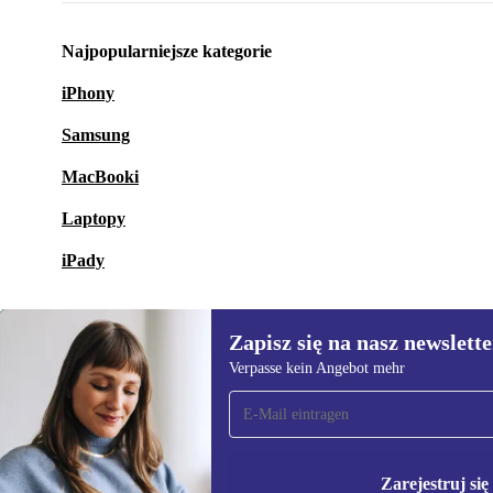
Najpopularniejsze kategorie
iPhony
Samsung
MacBooki
Laptopy
iPady
Zapisz się na nasz newslette
Verpasse kein Angebot mehr
Zapisz się na nasz
newsletter!
Nie przegap żadnej oferty.
Informacje na temat u
Polityce prywatności
Zarejestruj się