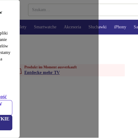
w
opy
Tablety
Smartwatche
Akcesoria
Słuchawki
iPhony
S
pliki
anie
celów
ystamy
na
Produkt im Moment ausverkauft
Entdecke mehr TV
ość
W
KIE