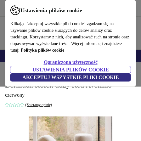
Pobierz aplikację
Pobierz
Ustawienia plików cookie
Korzystaj z refurbed szybko i łatwo
Klikając "akceptuj wszystkie pliki cookie" zgadzam się na
używanie plików cookie służących do celów analizy oraz
trackingu. Korzystamy z nich, aby analizować ruch na stronie oraz
dopasowywać wyświetlane treści. Więcej informacji znajdziesz
tutaj:
Polityka plików cookie
Smartfony
Laptopy
Tablety
Smartwatche
Akcesoria
Słuchawki
Ograniczona użyteczność
USTAWIENIA PLIKÓW COOKIE
Strona główna
Produkty
Gospodarstwo domowe
Meble
AKCEPTUJ WSZYSTKIE PLIKI COOKIE
Bermuda stołek duży Red Avellino
czerwony
(Zbieramy opinie)