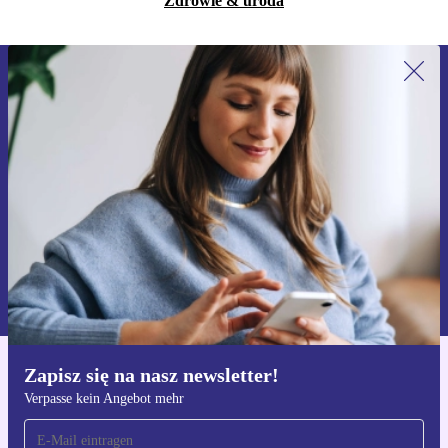
Zdrowie & uroda
Zapisz się na nasz newsletter!
Nie przegap żadnej oferty.
Zarejestruj się
Informacje na temat używania danych osobowych znajdują się w
naszej
Polityce prywatności
Zapisz się na nasz newsletter!
Pobierz aplikację refurbed
Verpasse kein Angebot mehr
Dla iOS i Android