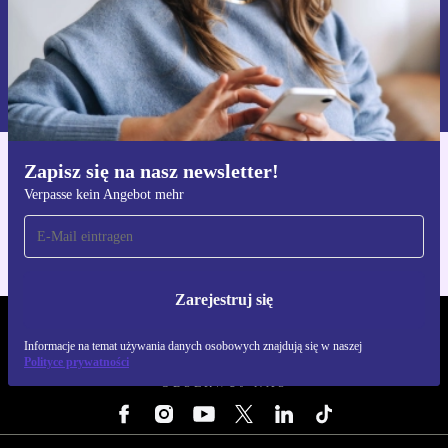
Zarejestruj się
Informacje na temat używania danych osobowych znajdują się w
naszej
Polityce prywatności
Zapisz się na nasz newsletter!
Pobierz aplikację refurbed
Verpasse kein Angebot mehr
Dla iOS i Android
Zarejestruj się
REFURBED POLSKA - RETHINK NEW.
Informacje na temat używania danych osobowych znajdują się w naszej
Polityce prywatności
OBSERWUJ NAS