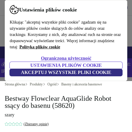
Pobierz aplikację
Pobierz
Ustawienia plików cookie
Korzystaj z refurbed szybko i łatwo
Klikając "akceptuj wszystkie pliki cookie" zgadzam się na
używanie plików cookie służących do celów analizy oraz
trackingu. Korzystamy z nich, aby analizować ruch na stronie oraz
dopasowywać wyświetlane treści. Więcej informacji znajdziesz
tutaj:
Polityka plików cookie
Smartfony
Laptopy
Tablety
Smartwatche
Akcesoria
Słuchawki
Ograniczona użyteczność
💰Zaoszczędź DODATKOWE 5% na wszystkich iPhone’ach – Kod:
USTAWIENIA PLIKÓW COOKIE
IPHONEDEAL –
Regulamin
AKCEPTUJ WSZYSTKIE PLIKI COOKIE
Strona główna
Produkty
Ogród
Baseny i akcesoria basenowe
Bestway Flowclear AquaGlide Robot
ssący do basenu (58620)
szary
(Zbieramy opinie)