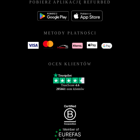
POBIERZ APLIKACJĘ REFURBED
METODY PŁATNOŚCI
OCEN KLIENTÓW
Trustpilot
TrustScore
4.6
205661
ocen klientów