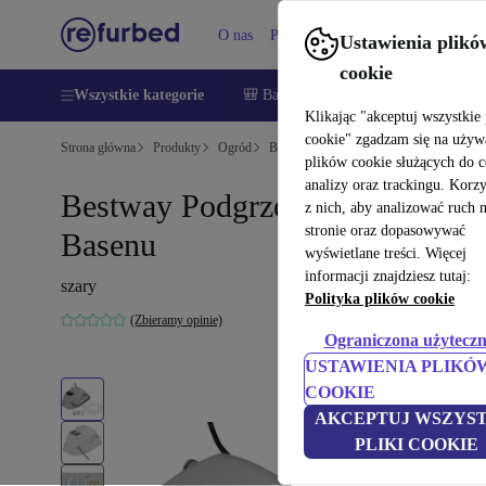
O nas
Pomoc
Ustawienia plikó
cookie
Wszystkie kategorie
🎒 Back to school
Smartfony
Lapt
Klikając "akceptuj wszystkie 
cookie" zgadzam się na używ
Strona główna
Produkty
Ogród
Baseny i akcesoria basenowe
plików cookie służących do 
analizy oraz trackingu. Korz
Bestway Podgrzewacz Do
z nich, aby analizować ruch 
stronie oraz dopasowywać
Basenu
wyświetlane treści. Więcej
informacji znajdziesz tutaj:
szary
Polityka plików cookie
(Zbieramy opinie)
Ograniczona użyteczn
USTAWIENIA PLIKÓ
COOKIE
AKCEPTUJ WSZYST
PLIKI COOKIE