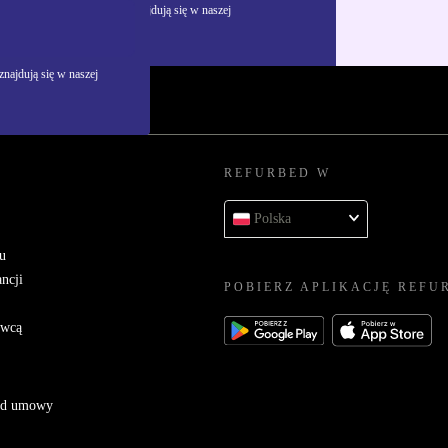
żywania danych osobowych znajdują się w naszej
najdują się w naszej
REFURBED W
Polska
u
ncji
POBIERZ APLIKACJĘ REFU
awcą
 od umowy