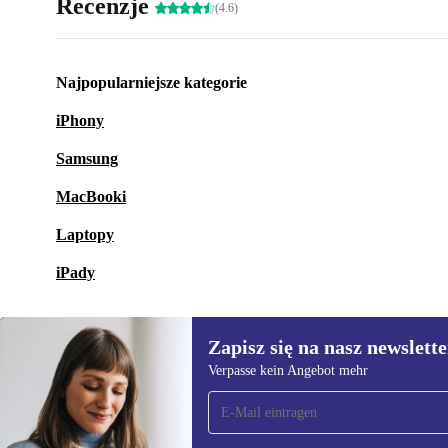
Recenzje
(4.6)
Najpopularniejsze kategorie
iPhony
Samsung
MacBooki
Laptopy
iPady
Zapisz się na nasz newslette
Verpasse kein Angebot mehr
Zapisz się na nasz
newsletter!
Nie przegap żadnej oferty.