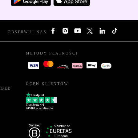
OBSERWUJ NAS
METODY PŁATNOŚCI
OCEN KLIENTÓW
RBED
Trustpilot
TrustScore
4.6
205802
ocen klientów