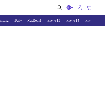
amsung
iPady
MacBooki
iPhone 13
iPhone 14
iPhone 15