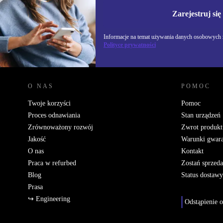
Informacje na temat u
Polityce prywatności
Zarejestruj się
Informacje na temat używania danych osobowych z
Polityce prywatności
REFURBED POLSKA - RETHINK NEW.
O NAS
POMOC
Twoje korzyści
Pomoc
Proces odnawiania
Stan urządzeń
Zrównoważony rozwój
Zwrot produkt
Jakość
Warunki gwara
O nas
Kontakt
Praca w refurbed
Zostań sprzed
Blog
Status dostawy
Prasa
↪ Engineering
Odstąpienie