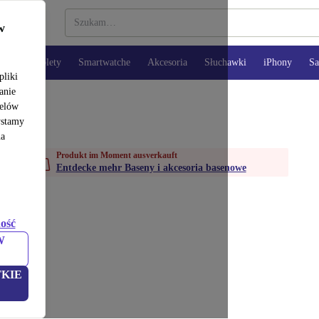
w
opy
Tablety
Smartwatche
Akcesoria
Słuchawki
iPhony
S
pliki
anie
celów
ystamy
na
Produkt im Moment ausverkauft
Entdecke mehr Baseny i akcesoria basenowe
ość
W
KIE