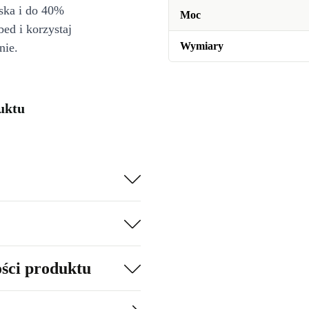
iska i do 40%
Moc
bed i korzystaj
Wymiary
nie.
uktu
ości produktu