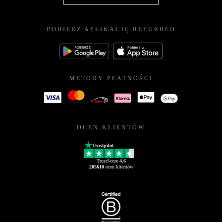
POBIERZ APLIKACJĘ REFURBED
METODY PŁATNOŚCI
OCEN KLIENTÓW
Trustpilot
TrustScore
4.6
205610
ocen klientów