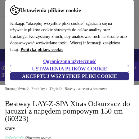
Pobierz aplikację
Pobierz
Ustawienia plików cookie
Korzystaj z refurbed szybko i łatwo
Klikając "akceptuj wszystkie pliki cookie" zgadzam się na
używanie plików cookie służących do celów analizy oraz
trackingu. Korzystamy z nich, aby analizować ruch na stronie oraz
dopasowywać wyświetlane treści. Więcej informacji znajdziesz
tutaj:
Polityka plików cookie
Smartfony
Laptopy
Tablety
Smartwatche
Akcesoria
Słuchawki
Ograniczona użyteczność
💰Zaoszczędź DODATKOWE 5% na wszystkich iPhone’ach – Kod:
USTAWIENIA PLIKÓW COOKIE
IPHONEDEAL –
Regulamin
AKCEPTUJ WSZYSTKIE PLIKI COOKIE
Strona główna
Produkty
Ogród
Baseny i akcesoria basenowe
Bestway LAY-Z-SPA Xtras Odkurzacz do
jacuzzi z napędem pompowym 150 cm
(60323)
szary
(Zbieramy opinie)