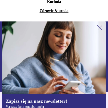
Kuchnia
Zdrowie & uroda
Zapisz się na nasz newsletter!
Nie przegap żadnej oferty.
Zarejestruj się
Informacje na temat używania danych osobowych znajdują się w
naszej
Polityce prywatności
Zapisz się na nasz newsletter!
Pobierz aplikację refurbed
Verpasse kein Angebot mehr
Dla iOS i Android