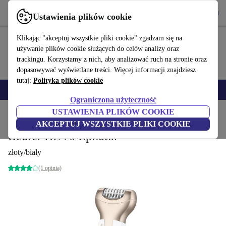
Pobierz aplikację
Pobierz
Ustawienia plików cookie
Korzystaj z refurbed szybko i łatwo
Klikając "akceptuj wszystkie pliki cookie" zgadzam się na
używanie plików cookie służących do celów analizy oraz
trackingu. Korzystamy z nich, aby analizować ruch na stronie oraz
dopasowywać wyświetlane treści. Więcej informacji znajdziesz
tutaj:
Polityka plików cookie
Smartfony
Laptopy
Tablety
Smartwatche
Akcesoria
Słuchawki
Ograniczona użyteczność
USTAWIENIA PLIKÓW COOKIE
Strona główna
Produkty
Zdrowie & uroda
Uroda i pielęgnacja
AKCEPTUJ WSZYSTKIE PLIKI COOKIE
Beurer HL 70 Epilator
złoty/biały
(1 opinia)