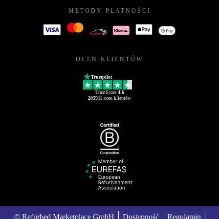
METODY PŁATNOŚCI
OCEN KLIENTÓW
Trustpilot
TrustScore
4.6
205911
ocen klientów
© Refurbed Marketplace GmbH
Dostępność
Regulamin