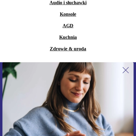
Audio i słuchawki
Konsole
AGD
Kuchnia
Zdrowie & uroda
Zapisz się na nasz newsletter!
Nie przegap żadnej oferty.
Zarejestruj się
Informacje na temat używania danych osobowych znajdują się w