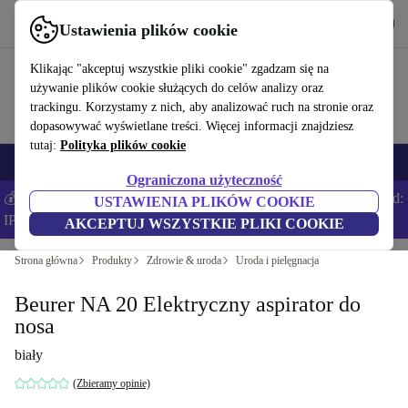
Pobierz aplikację
Pobierz
Ustawienia plików cookie
Korzystaj z refurbed szybko i łatwo
Klikając "akceptuj wszystkie pliki cookie" zgadzam się na
używanie plików cookie służących do celów analizy oraz
trackingu. Korzystamy z nich, aby analizować ruch na stronie oraz
dopasowywać wyświetlane treści. Więcej informacji znajdziesz
tutaj:
Polityka plików cookie
Smartfony
Laptopy
Tablety
Smartwatche
Akcesoria
Słuchawki
Ograniczona użyteczność
💰Zaoszczędź DODATKOWE 5% na wszystkich iPhone’ach – Kod:
USTAWIENIA PLIKÓW COOKIE
IPHONEDEAL –
Regulamin
AKCEPTUJ WSZYSTKIE PLIKI COOKIE
Strona główna
Produkty
Zdrowie & uroda
Uroda i pielęgnacja
Beurer NA 20 Elektryczny aspirator do
nosa
biały
(Zbieramy opinie)