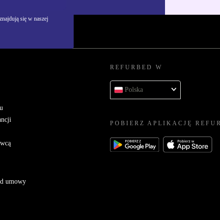
najdują się w naszej
REFURBED W
Polska
u
ncji
POBIERZ APLIKACJĘ REFU
awcą
 od umowy