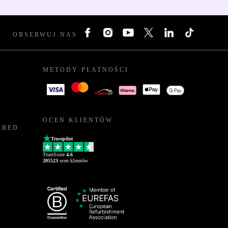
OBSERWUJ NAS
METODY PŁATNOŚCI
OCEN KLIENTÓW
RBED
Trustpilot
TrustScore
4.6
205523
ocen klientów