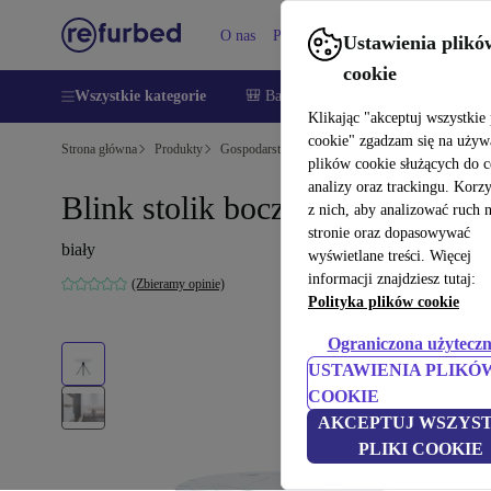
O nas
Pomoc
Ustawienia plikó
cookie
Wszystkie kategorie
🎒 Back to school
Smartfony
Lapt
Klikając "akceptuj wszystkie 
cookie" zgadzam się na używ
Strona główna
Produkty
Gospodarstwo domowe
Meble
plików cookie służących do 
analizy oraz trackingu. Korz
Blink stolik boczny Ø60cm
z nich, aby analizować ruch 
stronie oraz dopasowywać
biały
wyświetlane treści. Więcej
informacji znajdziesz tutaj:
(Zbieramy opinie)
Polityka plików cookie
Ograniczona użyteczn
USTAWIENIA PLIKÓ
COOKIE
AKCEPTUJ WSZYST
PLIKI COOKIE