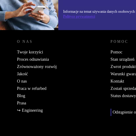
Informacje na temat używania danych osobowych z
Polityce prywatności
REFURBED POLSKA - RETHINK NEW.
O NAS
POMOC
Twoje korzyści
Pomoc
Proces odnawiania
Stan urządzeń
Zrównoważony rozwój
Zwrot produkt
Jakość
Warunki gwara
O nas
Kontakt
Praca w refurbed
Zostań sprzed
Blog
Status dostawy
Prasa
↪ Engineering
Odstąpienie