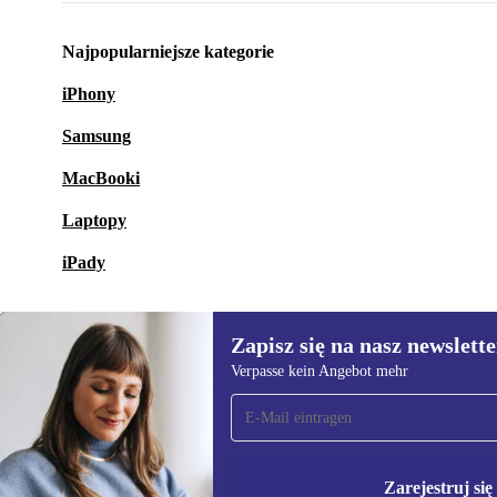
Najpopularniejsze kategorie
iPhony
Samsung
MacBooki
Laptopy
iPady
Zapisz się na nasz newslette
Verpasse kein Angebot mehr
Zapisz się na nasz
newsletter!
Nie przegap żadnej oferty.
Informacje na temat u
Polityce prywatności
Zarejestruj się