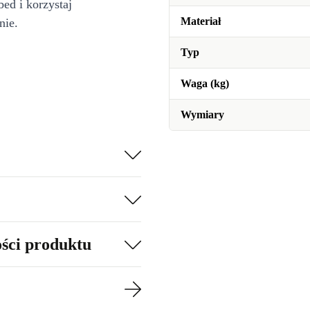
bed i korzystaj
Materiał
nie.
Typ
Waga (kg)
Wymiary
ości produktu