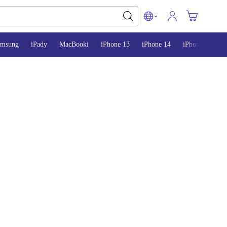
amsung
iPady
MacBooki
iPhone 13
iPhone 14
iPhone 15