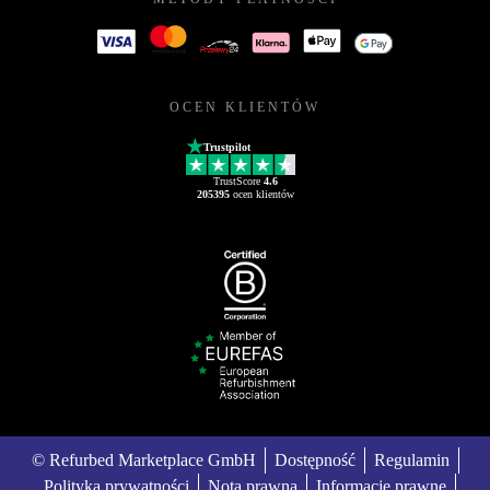
OCEN KLIENTÓW
Trustpilot
TrustScore
4.6
205395
ocen klientów
© Refurbed Marketplace GmbH
Dostępność
Regulamin
Polityka prywatności
Nota prawna
Informacje prawne