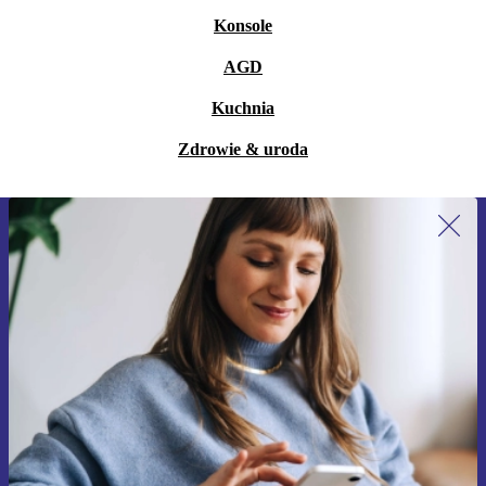
Konsole
AGD
Kuchnia
Zdrowie & uroda
Zapisz się na nasz newsletter!
Nie przegap żadnej oferty.
Zarejestruj się
Informacje na temat używania danych osobowych znajdują się w
naszej
Polityce prywatności