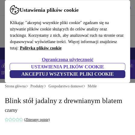
Pobierz aplikację
Pobierz
Ustawienia plików cookie
Korzystaj z refurbed szybko i łatwo
Klikając "akceptuj wszystkie pliki cookie" zgadzam się na
używanie plików cookie służących do celów analizy oraz
trackingu. Korzystamy z nich, aby analizować ruch na stronie oraz
dopasowywać wyświetlane treści. Więcej informacji znajdziesz
tutaj:
Polityka plików cookie
Smartfony
Laptopy
Tablety
Smartwatche
Akcesoria
Słuchawki
Ograniczona użyteczność
💰Zaoszczędź DODATKOWE 5% na wszystkich iPhone’ach – Kod:
USTAWIENIA PLIKÓW COOKIE
IPHONEDEAL –
Regulamin
AKCEPTUJ WSZYSTKIE PLIKI COOKIE
Strona główna
Produkty
Gospodarstwo domowe
Meble
Blink stół jadalny z drewnianym blatem
czarny
(Zbieramy opinie)