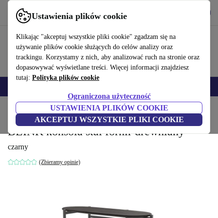
Pobierz aplikację
Pobierz
Ustawienia plików cookie
Korzystaj z refurbed szybko i łatwo
Klikając "akceptuj wszystkie pliki cookie" zgadzam się na
używanie plików cookie służących do celów analizy oraz
trackingu. Korzystamy z nich, aby analizować ruch na stronie oraz
dopasowywać wyświetlane treści. Więcej informacji znajdziesz
tutaj:
Polityka plików cookie
Smartfony
Laptopy
Tablety
Smartwatche
Akcesoria
Słuchawki
Ograniczona użyteczność
USTAWIENIA PLIKÓW COOKIE
Strona główna
Produkty
Gospodarstwo domowe
Meble
AKCEPTUJ WSZYSTKIE PLIKI COOKIE
BLINK konsola stal fornir drewniany
czarny
(Zbieramy opinie)