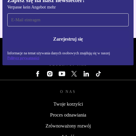
Zapisz się na nasz newsletter!
Pobierz aplikację refurbed
Verpasse kein Angebot mehr
Dla iOS i Android
Zarejestruj się
REFURBED POLSKA - RETHINK NEW.
Informacje na temat używania danych osobowych znajdują się w naszej
Polityce prywatności
OBSERWUJ NAS
O NAS
Twoje korzyści
Proces odnawiania
Zrównoważony rozwój