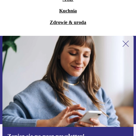
Kuchnia
Zdrowie & uroda
Zapisz się na nasz newsletter!
Nie przegap żadnej oferty.
Zarejestruj się
Informacje na temat używania danych osobowych znajdują się w
naszej
Polityce prywatności