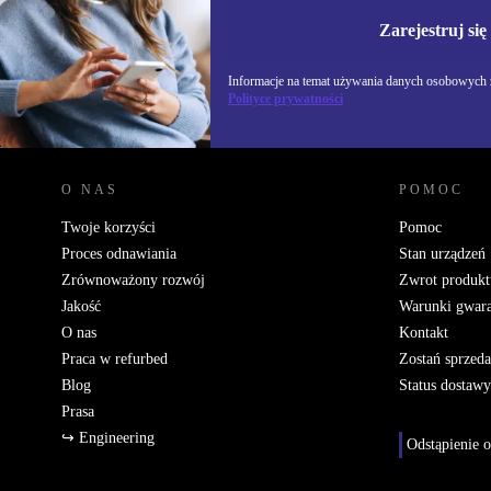
Informacje na temat u
Polityce prywatności
Zarejestruj się
Informacje na temat używania danych osobowych z
Polityce prywatności
REFURBED POLSKA - RETHINK NEW.
O NAS
POMOC
Twoje korzyści
Pomoc
Proces odnawiania
Stan urządzeń
Zrównoważony rozwój
Zwrot produkt
Jakość
Warunki gwara
O nas
Kontakt
Praca w refurbed
Zostań sprzed
Blog
Status dostawy
Prasa
↪ Engineering
Odstąpienie