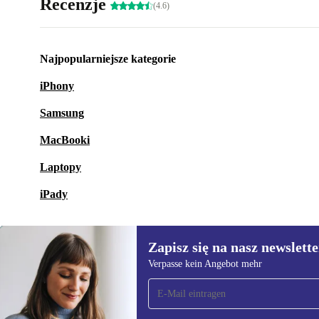
Recenzje
(4.6)
Najpopularniejsze kategorie
iPhony
Samsung
MacBooki
Laptopy
iPady
Zapisz się na nasz newslette
Verpasse kein Angebot mehr
Zapisz się na nasz
newsletter!
Nie przegap żadnej oferty.