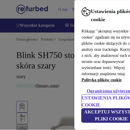
O nas
Pomoc
Ustawienia plikó
cookie
Wszystkie kategorie
🎒 Back to school
Smartfony
Lapt
Klikając "akceptuj wszystkie 
cookie" zgadzam się na używ
Strona główna
Produkty
Gospodarstwo domowe
Meble
plików cookie służących do 
analizy oraz trackingu. Korz
Blink SH750 stołek barowy
z nich, aby analizować ruch 
stronie oraz dopasowywać
skóra szary
wyświetlane treści. Więcej
informacji znajdziesz tutaj:
szary
Polityka plików cookie
(Zbieramy opinie)
Ograniczona użyteczn
USTAWIENIA PLIKÓ
COOKIE
AKCEPTUJ WSZYST
PLIKI COOKIE