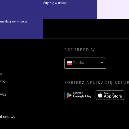
żywania danych osobowych znajdują się w naszej
najdują się w naszej
REFURBED W
Polska
u
ncji
POBIERZ APLIKACJĘ REFU
awcą
 od umowy