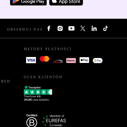
OBSERWUJ NAS
METODY PŁATNOŚCI
OCEN KLIENTÓW
RBED
Trustpilot
TrustScore
4.6
205405
ocen klientów