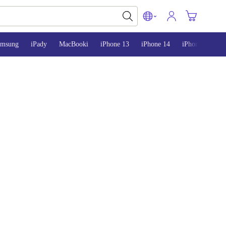
amsung
iPady
MacBooki
iPhone 13
iPhone 14
iPhone 15