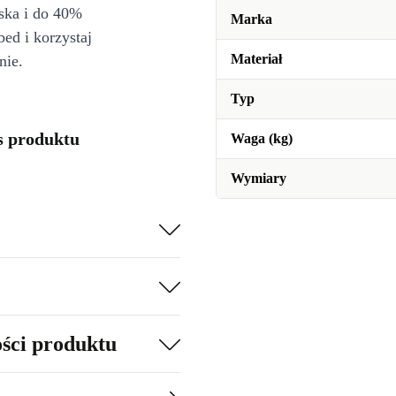
iska i do 40%
Marka
bed i korzystaj
Materiał
nie.
Typ
s produktu
Waga (kg)
Wymiary
ości produktu