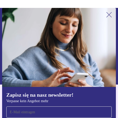
Zapisz się na nasz newsletter!
Nie przegap żadnej oferty.
Zarejestruj się
Informacje na temat używania danych osobowych znajdują się w
naszej
Polityce prywatności
Zapisz się na nasz newsletter!
Pobierz aplikację refurbed
Verpasse kein Angebot mehr
Dla iOS i Android