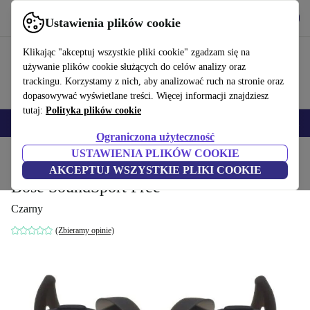
Pobierz aplikację
Pobierz
Ustawienia plików cookie
Korzystaj z refurbed szybko i łatwo
Klikając "akceptuj wszystkie pliki cookie" zgadzam się na
używanie plików cookie służących do celów analizy oraz
trackingu. Korzystamy z nich, aby analizować ruch na stronie oraz
dopasowywać wyświetlane treści. Więcej informacji znajdziesz
tutaj:
Polityka plików cookie
Smartfony
Laptopy
Tablety
Smartwatche
Akcesoria
Słuchawki
Ograniczona użyteczność
USTAWIENIA PLIKÓW COOKIE
Strona główna
Produkty
Audio i słuchawki
Słuchawki
AKCEPTUJ WSZYSTKIE PLIKI COOKIE
Bose SoundSport Free
Czarny
(Zbieramy opinie)