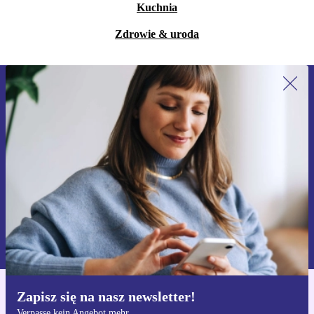
Kuchnia
Zdrowie & uroda
Zapisz się na nasz newsletter!
Nie przegap żadnej oferty.
Zarejestruj się
Informacje na temat używania danych osobowych znajdują się w
naszej
Polityce prywatności
Zapisz się na nasz newsletter!
Pobierz aplikację refurbed
Verpasse kein Angebot mehr