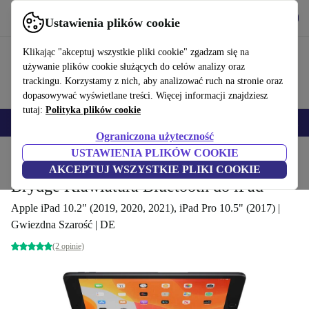
Pobierz aplikację
Pobierz
Ustawienia plików cookie
Korzystaj z refurbed szybko i łatwo
Klikając "akceptuj wszystkie pliki cookie" zgadzam się na
używanie plików cookie służących do celów analizy oraz
trackingu. Korzystamy z nich, aby analizować ruch na stronie oraz
dopasowywać wyświetlane treści. Więcej informacji znajdziesz
tutaj:
Polityka plików cookie
Smartfony
Laptopy
Tablety
Smartwatche
Akcesoria
Słuchawki
Ograniczona użyteczność
USTAWIENIA PLIKÓW COOKIE
Strona główna
Produkty
Akcesoria komputerowe
AKCEPTUJ WSZYSTKIE PLIKI COOKIE
Brydge Klawiatura Bluetooth do iPad
Apple iPad 10.2" (2019, 2020, 2021), iPad Pro 10.5" (2017) |
Gwiezdna Szarość | DE
(2 opinie)