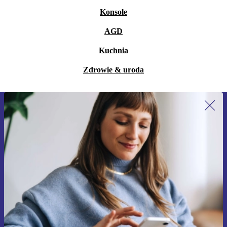
Konsole
AGD
Kuchnia
Zdrowie & uroda
Zapisz się na nasz newsletter!
Nie przegap żadnej oferty.
Zarejestruj się
Informacje na temat używania danych osobowych znajdują się w
naszej
Polityce prywatności