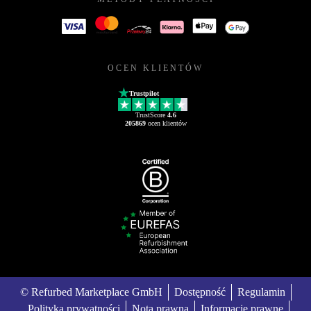
OCEN KLIENTÓW
Trustpilot
TrustScore
4.6
205869
ocen klientów
© Refurbed Marketplace GmbH
Dostępność
Regulamin
Polityka prywatności
Nota prawna
Informacje prawne