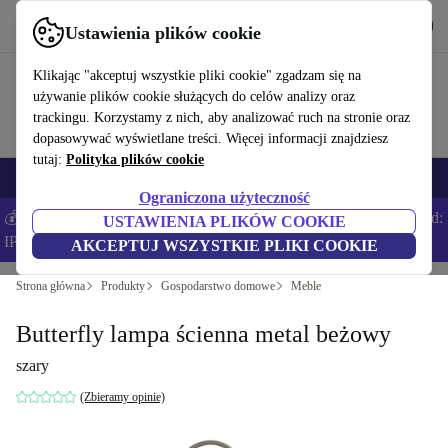
Pobierz aplikację
Pobierz
Ustawienia plików cookie
Korzystaj z refurbed szybko i łatwo
Klikając "akceptuj wszystkie pliki cookie" zgadzam się na
używanie plików cookie służących do celów analizy oraz
trackingu. Korzystamy z nich, aby analizować ruch na stronie oraz
dopasowywać wyświetlane treści. Więcej informacji znajdziesz
tutaj:
Polityka plików cookie
Smartfony
Laptopy
Tablety
Smartwatche
Akcesoria
Słuchawki
Ograniczona użyteczność
💰Zaoszczędź DODATKOWE 5% na wszystkich iPhone’ach – Kod:
USTAWIENIA PLIKÓW COOKIE
IPHONEDEAL –
Regulamin
AKCEPTUJ WSZYSTKIE PLIKI COOKIE
Strona główna
Produkty
Gospodarstwo domowe
Meble
Butterfly lampa ścienna metal beżowy
szary
(Zbieramy opinie)