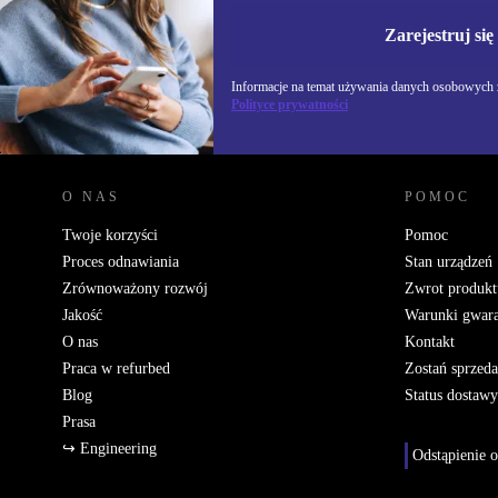
Nie przegap żadnej oferty.
Informacje na temat u
Polityce prywatności
Zarejestruj się
Informacje na temat używania danych osobowych z
Polityce prywatności
REFURBED POLSKA - RETHINK NEW.
O NAS
POMOC
Twoje korzyści
Pomoc
Proces odnawiania
Stan urządzeń
Zrównoważony rozwój
Zwrot produkt
Jakość
Warunki gwara
O nas
Kontakt
Praca w refurbed
Zostań sprzed
Blog
Status dostawy
Prasa
↪ Engineering
Odstąpienie