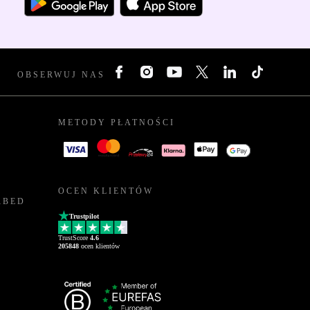
OBSERWUJ NAS
METODY PŁATNOŚCI
OCEN KLIENTÓW
RBED
Trustpilot
TrustScore
4.6
205848
ocen klientów