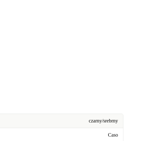
czarny/srebrny
Caso