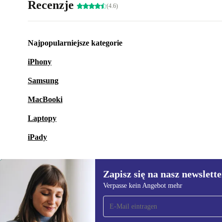
Recenzje
(4.6)
Najpopularniejsze kategorie
iPhony
Samsung
MacBooki
Laptopy
iPady
Zapisz się na nasz newslette
Verpasse kein Angebot mehr
Zapisz się na nasz
newsletter!