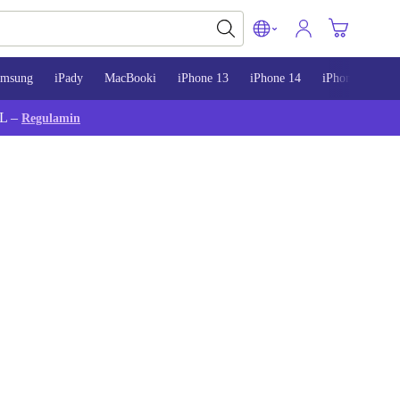
amsung
iPady
MacBooki
iPhone 13
iPhone 14
iPhone 15
L –
Regulamin