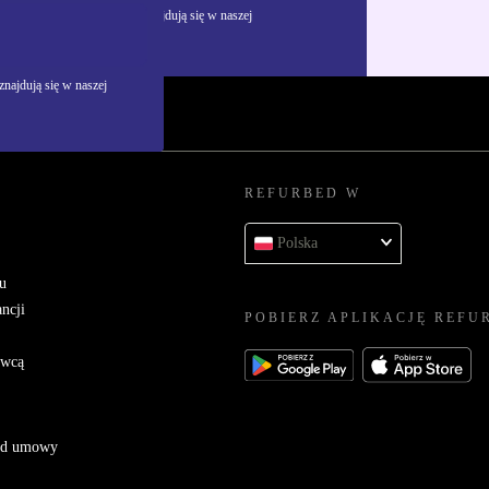
żywania danych osobowych znajdują się w naszej
najdują się w naszej
REFURBED W
Polska
u
ncji
POBIERZ APLIKACJĘ REFU
awcą
 od umowy