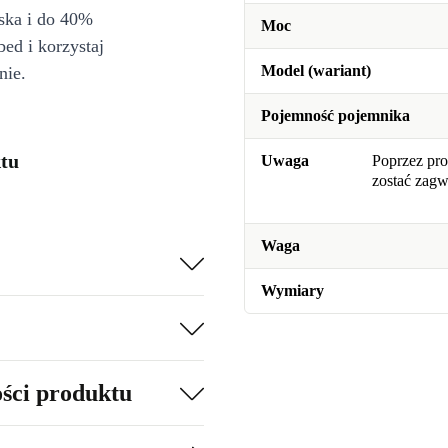
iska i do 40%
Moc
bed i korzystaj
Model (wariant)
nie.
Pojemność pojemnika
tu
Uwaga
Poprzez pro
zostać zag
Waga
Wymiary
ości produktu