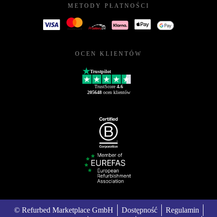
METODY PŁATNOŚCI
OCEN KLIENTÓW
Trustpilot
TrustScore
4.6
205648
ocen klientów
© Refurbed Marketplace GmbH
Dostępność
Regulamin