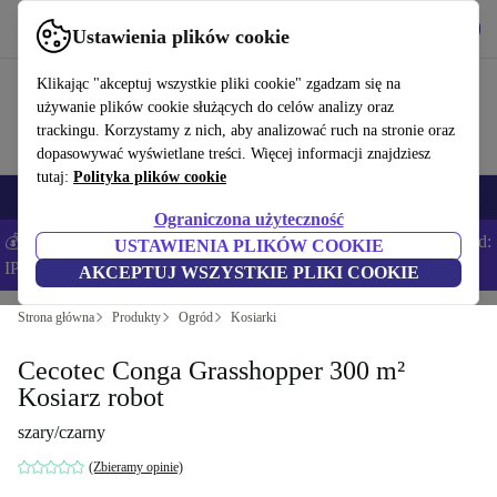
Pobierz aplikację
Pobierz
Ustawienia plików cookie
Korzystaj z refurbed szybko i łatwo
Klikając "akceptuj wszystkie pliki cookie" zgadzam się na
używanie plików cookie służących do celów analizy oraz
trackingu. Korzystamy z nich, aby analizować ruch na stronie oraz
dopasowywać wyświetlane treści. Więcej informacji znajdziesz
tutaj:
Polityka plików cookie
Smartfony
Laptopy
Tablety
Smartwatche
Akcesoria
Słuchawki
Ograniczona użyteczność
💰Zaoszczędź DODATKOWE 5% na wszystkich iPhone’ach – Kod:
USTAWIENIA PLIKÓW COOKIE
IPHONEDEAL –
Regulamin
AKCEPTUJ WSZYSTKIE PLIKI COOKIE
Strona główna
Produkty
Ogród
Kosiarki
Cecotec Conga Grasshopper 300 m²
Kosiarz robot
szary/czarny
(Zbieramy opinie)