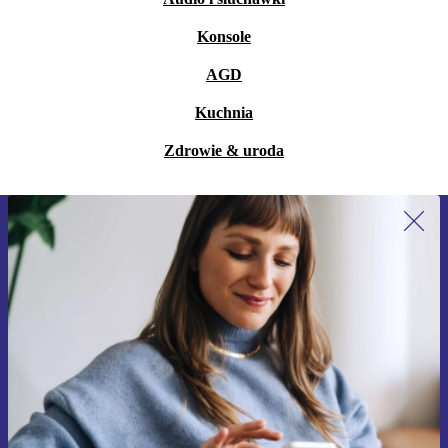
Konsole
AGD
Kuchnia
Zdrowie & uroda
Zapisz się na nasz newsletter!
Nie przegap żadnej oferty.
Zarejestruj się
Informacje na temat używania danych osobowych znajdują się w
naszej
Polityce prywatności