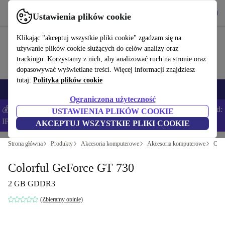
Pobierz aplikację
Pobierz
Ustawienia plików cookie
Korzystaj z refurbed szybko i łatwo
Klikając "akceptuj wszystkie pliki cookie" zgadzam się na
używanie plików cookie służących do celów analizy oraz
trackingu. Korzystamy z nich, aby analizować ruch na stronie oraz
dopasowywać wyświetlane treści. Więcej informacji znajdziesz
tutaj:
Polityka plików cookie
Smartfony
Laptopy
Tablety
Smartwatche
Akcesoria
Słuchawki
Ograniczona użyteczność
💰Zaoszczędź DODATKOWE 5% na wszystkich iPhone’ach – Kod:
USTAWIENIA PLIKÓW COOKIE
IPHONEDEAL –
Regulamin
AKCEPTUJ WSZYSTKIE PLIKI COOKIE
Strona główna
Produkty
Akcesoria komputerowe
Akcesoria komputerowe
Częś
Colorful GeForce GT 730
2 GB GDDR3
(Zbieramy opinie)