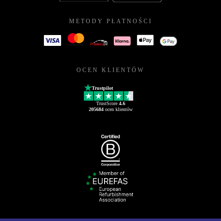
METODY PŁATNOŚCI
OCEN KLIENTÓW
Trustpilot
TrustScore
4.6
205684
ocen klientów