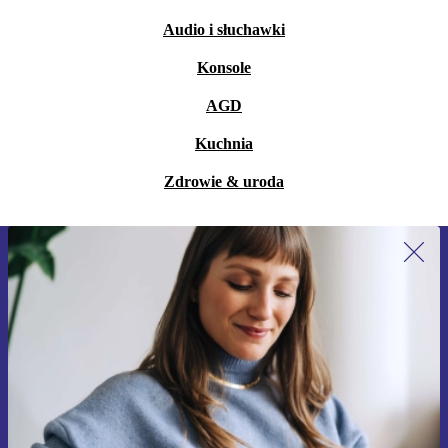
Audio i słuchawki
Konsole
AGD
Kuchnia
Zdrowie & uroda
Zapisz się na nasz newsletter!
Nie przegap żadnej oferty.
Zarejestruj się