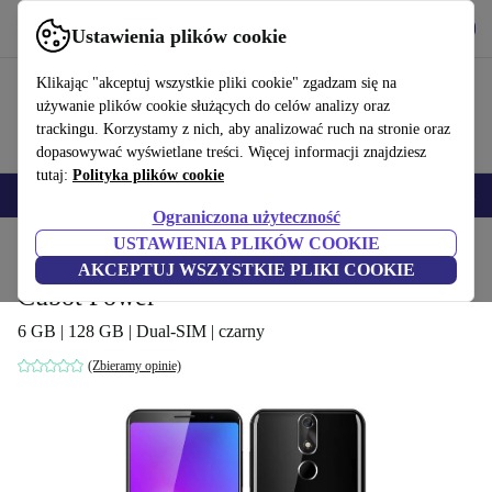
Pobierz aplikację
Pobierz
Ustawienia plików cookie
Korzystaj z refurbed szybko i łatwo
Klikając "akceptuj wszystkie pliki cookie" zgadzam się na
używanie plików cookie służących do celów analizy oraz
trackingu. Korzystamy z nich, aby analizować ruch na stronie oraz
dopasowywać wyświetlane treści. Więcej informacji znajdziesz
tutaj:
Polityka plików cookie
Smartfony
Laptopy
Tablety
Smartwatche
Akcesoria
Słuchawki
Ograniczona użyteczność
USTAWIENIA PLIKÓW COOKIE
Strona główna
Produkty
Telefony i smartfony
Telefony Cubot
AKCEPTUJ WSZYSTKIE PLIKI COOKIE
Cubot Power
6 GB | 128 GB | Dual-SIM | czarny
(Zbieramy opinie)