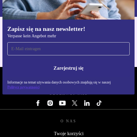
naszej
Polityce prywatności
Zapisz się na nasz newsletter!
Pobierz aplikację refurbed
Verpasse kein Angebot mehr
Dla iOS i Android
Zarejestruj się
REFURBED POLSKA - RETHINK NEW.
Informacje na temat używania danych osobowych znajdują się w naszej
Polityce prywatności
OBSERWUJ NAS
O NAS
Twoje korzyści