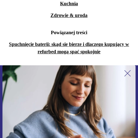
Kuchnia
Zdrowie & uroda
Powiązanej treści
Spuchnięcie baterii: skąd się bierze i dlaczego kupujący w
refurbed mogą spać spokojnie
Zapisz się na nasz newsletter!
Nie przegap żadnej oferty.
Zarejestruj się
Informacje na temat używania danych osobowych znajdują się w