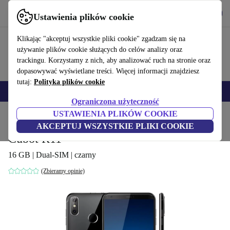
Pobierz aplikację
Pobierz
Ustawienia plików cookie
Korzystaj z refurbed szybko i łatwo
Klikając "akceptuj wszystkie pliki cookie" zgadzam się na
używanie plików cookie służących do celów analizy oraz
trackingu. Korzystamy z nich, aby analizować ruch na stronie oraz
dopasowywać wyświetlane treści. Więcej informacji znajdziesz
tutaj:
Polityka plików cookie
Smartfony
Laptopy
Tablety
Smartwatche
Akcesoria
Słuchawki
Ograniczona użyteczność
USTAWIENIA PLIKÓW COOKIE
Strona główna
Produkty
Telefony i smartfony
Telefony Cubot
AKCEPTUJ WSZYSTKIE PLIKI COOKIE
Cubot R11
16 GB | Dual-SIM | czarny
(Zbieramy opinie)