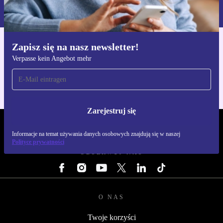
naszej
Polityce prywatności
Zapisz się na nasz newsletter!
Pobierz aplikację refurbed
Verpasse kein Angebot mehr
Dla iOS i Android
Zarejestruj się
REFURBED POLSKA - RETHINK NEW.
Informacje na temat używania danych osobowych znajdują się w naszej
Polityce prywatności
OBSERWUJ NAS
O NAS
Twoje korzyści