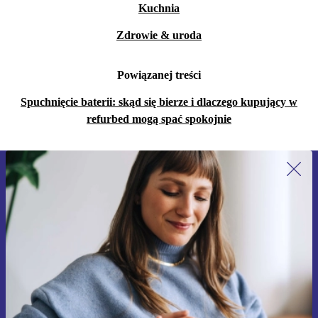
Kuchnia
Zdrowie & uroda
Powiązanej treści
Spuchnięcie baterii: skąd się bierze i dlaczego kupujący w
refurbed mogą spać spokojnie
Zapisz się na nasz newsletter!
Nie przegap żadnej oferty.
Zarejestruj się
Informacje na temat używania danych osobowych znajdują się w