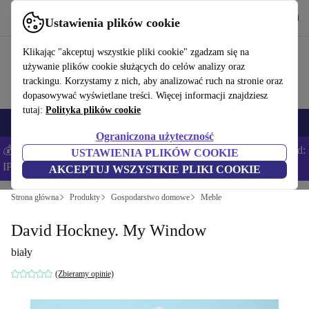
Pobierz aplikację
Pobierz
Ustawienia plików cookie
Korzystaj z refurbed szybko i łatwo
Klikając "akceptuj wszystkie pliki cookie" zgadzam się na
używanie plików cookie służących do celów analizy oraz
trackingu. Korzystamy z nich, aby analizować ruch na stronie oraz
dopasowywać wyświetlane treści. Więcej informacji znajdziesz
tutaj:
Polityka plików cookie
Smartfony
Laptopy
Tablety
Smartwatche
Akcesoria
Słuchawki
Ograniczona użyteczność
💰Zaoszczędź DODATKOWE 5% na wszystkich iPhone’ach – Kod:
USTAWIENIA PLIKÓW COOKIE
IPHONEDEAL –
Regulamin
AKCEPTUJ WSZYSTKIE PLIKI COOKIE
Strona główna
Produkty
Gospodarstwo domowe
Meble
David Hockney. My Window
biały
(Zbieramy opinie)