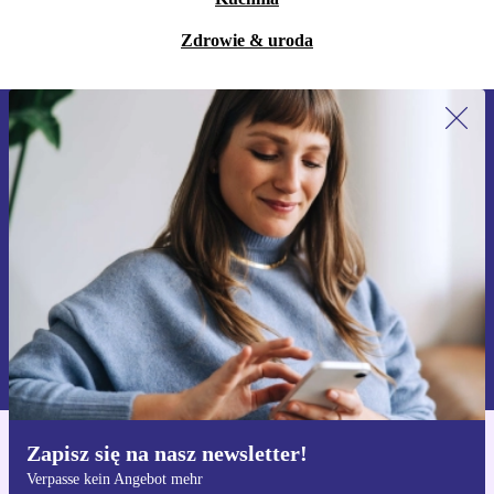
Zdrowie & uroda
Zapisz się na nasz newsletter!
Nie przegap żadnej oferty.
Zarejestruj się
Informacje na temat używania danych osobowych znajdują się w
naszej
Polityce prywatności
Zapisz się na nasz newsletter!
Pobierz aplikację refurbed
Verpasse kein Angebot mehr
Dla iOS i Android