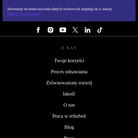
REFURBED POLSKA - RETHINK NEW.
Informacje na temat używania danych osobowych znajdują się w naszej
Polityce prywatności
OBSERWUJ NAS
O NAS
Twoje korzyści
Proces odnawiania
Zrównoważony rozwój
Jakość
O nas
Praca w refurbed
Blog