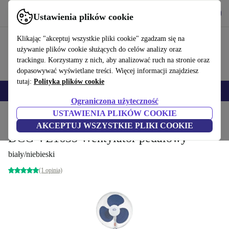
Pobierz aplikację
Pobierz
Ustawienia plików cookie
Korzystaj z refurbed szybko i łatwo
Klikając "akceptuj wszystkie pliki cookie" zgadzam się na
używanie plików cookie służących do celów analizy oraz
trackingu. Korzystamy z nich, aby analizować ruch na stronie oraz
dopasowywać wyświetlane treści. Więcej informacji znajdziesz
tutaj:
Polityka plików cookie
Smartfony
Laptopy
Tablety
Smartwatche
Akcesoria
Słuchawki
Ograniczona użyteczność
USTAWIENIA PLIKÓW COOKIE
Strona główna
Produkty
Gospodarstwo domowe
Jakość powietrza & sezonowy
AKCEPTUJ WSZYSTKIE PLIKI COOKIE
DCG VE1635 Wentylator pedałowy
biały/niebieski
(1 opinia)