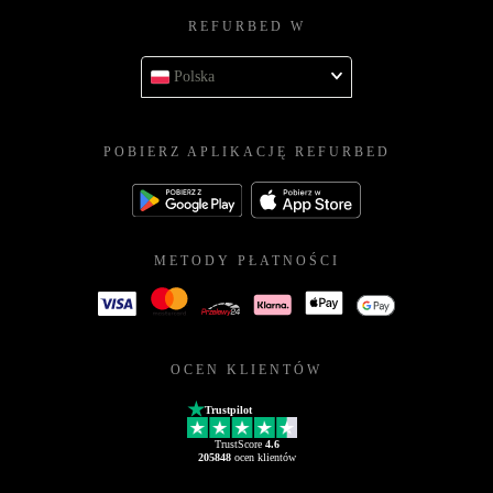
REFURBED W
Polska
POBIERZ APLIKACJĘ REFURBED
METODY PŁATNOŚCI
OCEN KLIENTÓW
Trustpilot
TrustScore
4.6
205848
ocen klientów