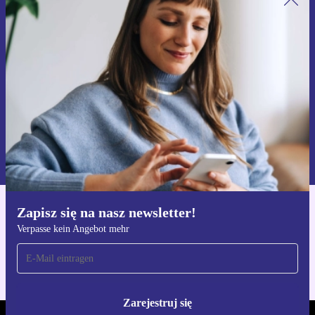
Zapisz się na nasz newsletter!
Nie przegap żadnej oferty.
Zarejestruj się
Informacje na temat używania danych osobowych znajdują się w
naszej
Polityce prywatności
Zapisz się na nasz newsletter!
Pobierz aplikację refurbed
Verpasse kein Angebot mehr
Dla iOS i Android
Zarejestruj się