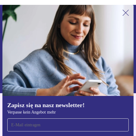
Zapisz się na nasz newsletter!
Nie przegap żadnej oferty.
Zarejestruj się
Informacje na temat używania danych osobowych znajdują się w
naszej
Polityce prywatności
Zapisz się na nasz newsletter!
Pobierz aplikację refurbed
Verpasse kein Angebot mehr
Dla iOS i Android