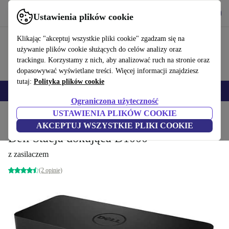
Pobierz aplikację
Pobierz
Ustawienia plików cookie
Korzystaj z refurbed szybko i łatwo
Klikając "akceptuj wszystkie pliki cookie" zgadzam się na
używanie plików cookie służących do celów analizy oraz
trackingu. Korzystamy z nich, aby analizować ruch na stronie oraz
dopasowywać wyświetlane treści. Więcej informacji znajdziesz
tutaj:
Polityka plików cookie
Smartfony
Laptopy
Tablety
Smartwatche
Akcesoria
Słuchawki
Ograniczona użyteczność
USTAWIENIA PLIKÓW COOKIE
Strona główna
Produkty
Akcesoria komputerowe
Stacje dokujące
AKCEPTUJ WSZYSTKIE PLIKI COOKIE
Dell Stacja dokująca D1000
z zasilaczem
(2 opinie)