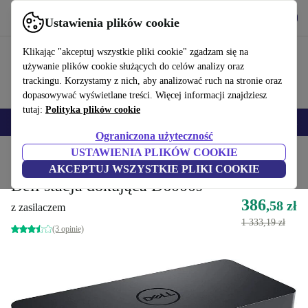
Pobierz aplikację
Pobierz
Ustawienia plików cookie
Korzystaj z refurbed szybko i łatwo
Klikając "akceptuj wszystkie pliki cookie" zgadzam się na
używanie plików cookie służących do celów analizy oraz
trackingu. Korzystamy z nich, aby analizować ruch na stronie oraz
dopasowywać wyświetlane treści. Więcej informacji znajdziesz
tutaj:
Polityka plików cookie
Smartfony
Laptopy
Tablety
Smartwatche
Akcesoria
Słuchawki
Ograniczona użyteczność
USTAWIENIA PLIKÓW COOKIE
Strona główna
Produkty
Akcesoria komputerowe
Stacje dokujące
AKCEPTUJ WSZYSTKIE PLIKI COOKIE
Dell stacja dokująca D6000s
386
,58 zł
z zasilaczem
1 333,19 zł
(3 opinie)