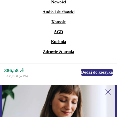
Nowości
Audio i słuchawki
Konsole
AGD
Kuchnia
Zdrowie & uroda
386,58 zł
Dodaj do koszyka
1 333,19 zł
(-71%)
Zapisz się na nasz newsletter!
Nie przegap żadnej oferty.