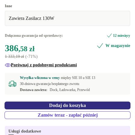
Inne
Zawiera Zasilacz 130W
Dołączona gwarancja od sprzedawcy:
12 miesięcy
386
W magazynie
,58 zł
1 333,19 zł
(-71%)
Porównaj z podobnymi produktami
Wysyłka wliczona w cenę:
między
SIE 10 a
SIE 13
30-dniowa gwarancja bezpłatnego zwrotu
Dostawa zawiera:
Dock, Ładowarka, Przewód
Dodaj do koszyka
Zamów teraz - zapłać później
Usługi dodatkowe