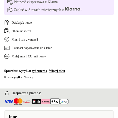
Płatność ekspresowa z Klarna
Zapłać w 3 ratach miesięcznych z
Działa jak nowe
30 dni na zwrot
Min. 1 rok gwarancji
Płatności dopasowane do Ciebie
Mniej emisji CO₂ niż nowy
Sprzedaż i wysyłka:
cybernerds
|
Więcej ofert
Kraj wysyłki:
Niemcy
Bezpieczna płatność
Inne