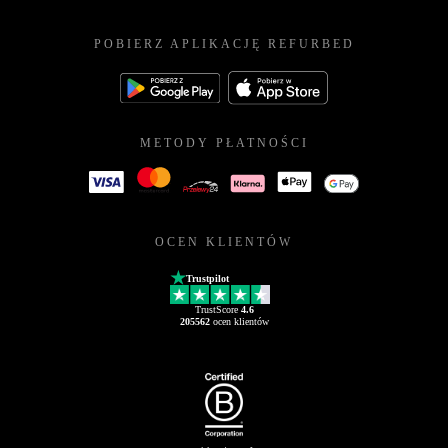
POBIERZ APLIKACJĘ REFURBED
METODY PŁATNOŚCI
OCEN KLIENTÓW
Trustpilot
TrustScore
4.6
205562
ocen klientów