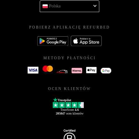
Polska
POBIERZ APLIKACJĘ REFURBED
METODY PŁATNOŚCI
OCEN KLIENTÓW
Trustpilot
TrustScore
4.6
205847
ocen klientów