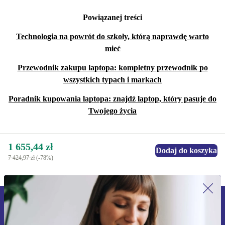
Powiązanej treści
Technologia na powrót do szkoły, którą naprawdę warto
mieć
Przewodnik zakupu laptopa: kompletny przewodnik po
wszystkich typach i markach
Poradnik kupowania laptopa: znajdź laptop, który pasuje do
Twojego życia
1 655,44 zł
Dodaj do koszyka
7 424,97 zł
(-78%)
Zapisz się na nasz newsletter!
Nie przegap żadnej oferty.