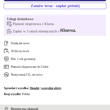
Zamów teraz - zapłać później
ES (QWERTY)
+853,07 zł
PL (QWERTY)
+884,55 zł
Usługi dodatkowe
Płatność ekspresowa z Klarna
SI (QWERTZ)
+884,55 zł
Zapłać w 3 ratach miesięcznych z
SK (QWERTZ)
+884,55 zł
Działa jak nowe
DK (QWERTY)
30 dni na zwrot
+884,55 zł
Min. 1 rok gwarancji
Płatności dopasowane do Ciebie
Mniej emisji CO₂ niż nowy
Sprzedaż i wysyłka:
Shoplet
|
wszystkie oferty
Kraj wysyłki:
Polska
Bezpieczna płatność