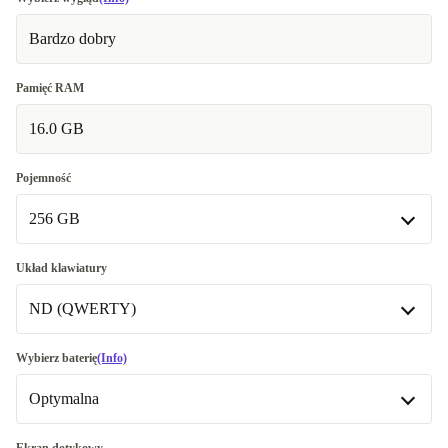
Bardzo dobry
Pamięć RAM
16.0 GB
Pojemność
256 GB
256 GB
Układ klawiatury
ND (QWERTY)
512 GB
+453,05 zł
1000 GB
ND (QWERTY)
+667,77 zł
Wybierz baterię
(Info)
Dostępne w innych wariantach
Optymalna
UK (QWERTY)
+350,03 zł
480 GB
+642,05 zł
DE (QWERTZ)
Optymalna
+884,55 zł