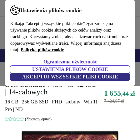
Pobierz aplikację
Pobierz
Ustawienia plików cookie
Korzystaj z refurbed szybko i łatwo
Klikając "akceptuj wszystkie pliki cookie" zgadzam się na
używanie plików cookie służących do celów analizy oraz
trackingu. Korzystamy z nich, aby analizować ruch na stronie oraz
dopasowywać wyświetlane treści. Więcej informacji znajdziesz
tutaj:
Polityka plików cookie
Smartfony
Laptopy
Tablety
Smartwatche
Akcesoria
Słuchawki
Ograniczona użyteczność
USTAWIENIA PLIKÓW COOKIE
Strona główna
Produkty
Laptopy
Laptopy Dell
AKCEPTUJ WSZYSTKIE PLIKI COOKIE
Dell Latitude 7430 | i5-1245U
| 14-calowych
1 655
,44 zł
7 424,97 zł
16 GB | 256 GB SSD | FHD | srebrny | Win 11
Pro | ND
(Zbieramy opinie)