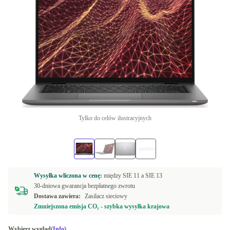
Tylko do celów ilustracyjnych
Wysyłka wliczona w cenę:
między
SIE 11 a
SIE 13
30-dniowa gwarancja bezpłatnego zwrotu
Dostawa zawiera:
Zasilacz sieciowy
Zmniejszona emisja CO₂ - szybka wysyłka krajowa
Wybierz wygląd
(Info)