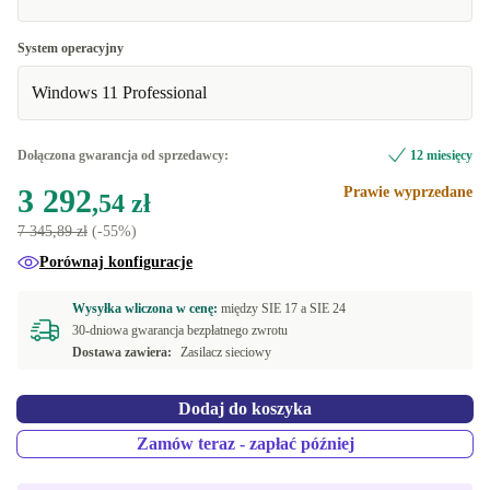
System operacyjny
Windows 11 Professional
Dołączona gwarancja od sprzedawcy:
12 miesięcy
3 292
Prawie wyprzedane
,54 zł
7 345,89 zł
(-55%)
Porównaj konfiguracje
Wysyłka wliczona w cenę:
między
SIE 17 a
SIE 24
30-dniowa gwarancja bezpłatnego zwrotu
Dostawa zawiera:
Zasilacz sieciowy
Dodaj do koszyka
Zamów teraz - zapłać później