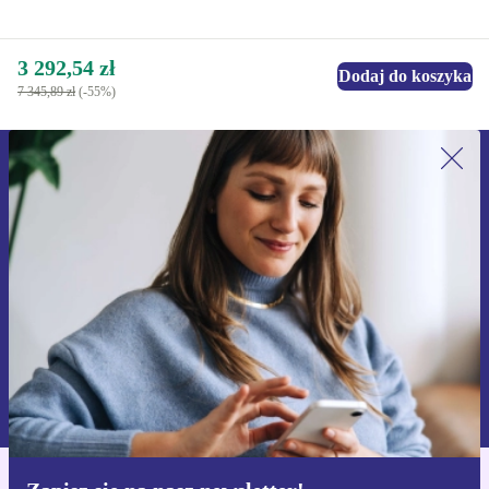
3 292,54 zł
Dodaj do koszyka
7 345,89 zł
(-55%)
Zapisz się na nasz newsletter!
Nie przegap żadnej oferty.
Zarejestruj się
Informacje na temat używania danych osobowych znajdują się w
naszej
Polityce prywatności