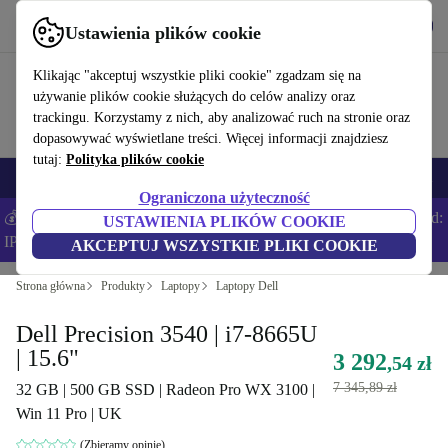
Pobierz aplikację
Pobierz
Ustawienia plików cookie
Korzystaj z refurbed szybko i łatwo
Klikając "akceptuj wszystkie pliki cookie" zgadzam się na
używanie plików cookie służących do celów analizy oraz
trackingu. Korzystamy z nich, aby analizować ruch na stronie oraz
dopasowywać wyświetlane treści. Więcej informacji znajdziesz
tutaj:
Polityka plików cookie
Smartfony
Laptopy
Tablety
Smartwatche
Akcesoria
Słuchawki
Ograniczona użyteczność
💰Zaoszczędź DODATKOWE 5% na wszystkich iPhone’ach – Kod:
USTAWIENIA PLIKÓW COOKIE
IPHONEDEAL –
Regulamin
AKCEPTUJ WSZYSTKIE PLIKI COOKIE
Strona główna
Produkty
Laptopy
Laptopy Dell
Dell Precision 3540 | i7-8665U
| 15.6"
3 292
,54 zł
7 345,89 zł
32 GB | 500 GB SSD | Radeon Pro WX 3100 |
Win 11 Pro | UK
(Zbieramy opinie)