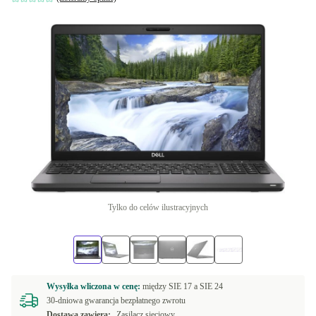
Tylko do celów ilustracyjnych
Wysyłka wliczona w cenę:
między
SIE 17 a
SIE 24
30-dniowa gwarancja bezpłatnego zwrotu
Dostawa zawiera:
Zasilacz sieciowy