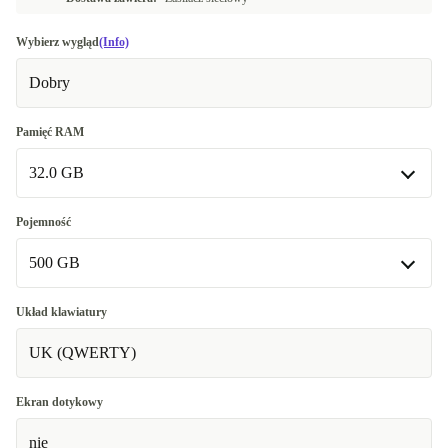
Wybierz wygląd
(Info)
Dobry
Pamięć RAM
32.0 GB
16.0 GB
-778,00 zł
Pojemność
500 GB
32.0 GB
64.0 GB
500 GB
+1 113,27 zł
Układ klawiatury
UK (QWERTY)
1000 GB
+335,27 zł
2000 GB
+1 001,52 zł
Ekran dotykowy
nie