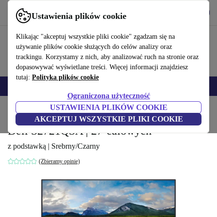
Pobierz aplikację
Pobierz
Ustawienia plików cookie
Korzystaj z refurbed szybko i łatwo
Klikając "akceptuj wszystkie pliki cookie" zgadzam się na
używanie plików cookie służących do celów analizy oraz
trackingu. Korzystamy z nich, aby analizować ruch na stronie oraz
dopasowywać wyświetlane treści. Więcej informacji znajdziesz
tutaj:
Polityka plików cookie
Smartfony
Laptopy
Tablety
Smartwatche
Akcesoria
Słuchawki
Ograniczona użyteczność
USTAWIENIA PLIKÓW COOKIE
Strona główna
Produkty
Monitory
AKCEPTUJ WSZYSTKIE PLIKI COOKIE
Dell S2721QSA | 27-calowych
z podstawką | Srebrny/Czarny
(Zbieramy opinie)