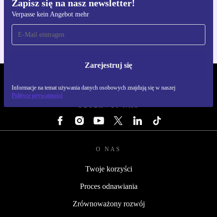
Zapisz się na nasz newsletter!
Pobierz aplikację refurbed
Verpasse kein Angebot mehr
Dla iOS i Android
Zarejestruj się
REFURBED POLSKA - RETHINK NEW.
Informacje na temat używania danych osobowych znajdują się w naszej
Polityce prywatności
OBSERWUJ NAS
O NAS
Twoje korzyści
Proces odnawiania
Zrównoważony rozwój