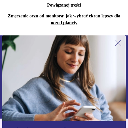
Powiązanej treści
Zmęczenie oczu od monitora: jak wybrać ekran lepszy dla
oczu i planety
Zapisz się na nasz newsletter!
Nie przegap żadnej oferty.
Zarejestruj się
Informacje na temat używania danych osobowych znajdują się w
naszej
Polityce prywatności