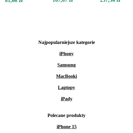
167,67 zł
257,54 zł
81,66 zł
Najpopularniejsze kategorie
iPhony
Samsung
MacBooki
Laptopy
iPady
Polecane produkty
iPhone 15