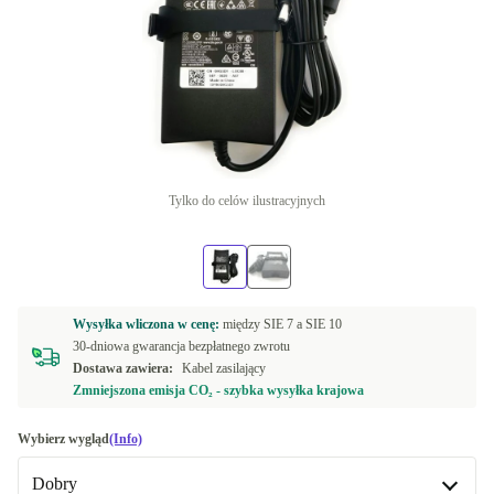
Tylko do celów ilustracyjnych
Wysyłka wliczona w cenę:
między
SIE 7 a
SIE 10
30-dniowa gwarancja bezpłatnego zwrotu
Dostawa zawiera:
Kabel zasilający
Zmniejszona emisja CO₂ - szybka wysyłka krajowa
Wybierz wygląd
(Info)
Dobry