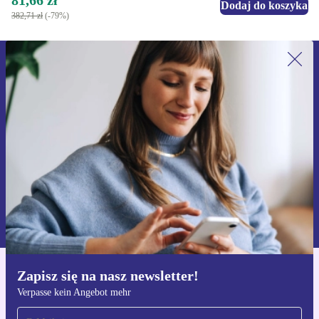
81,66 zł
Dodaj do koszyka
382,71 zł
(-79%)
Zapisz się na nasz newsletter!
Nie przegap żadnej oferty.
Zarejestruj się
Informacje na temat używania danych osobowych znajdują się w
naszej
Polityce prywatności
Zapisz się na nasz newsletter!
Pobierz aplikację refurbed
Verpasse kein Angebot mehr
Dla iOS i Android