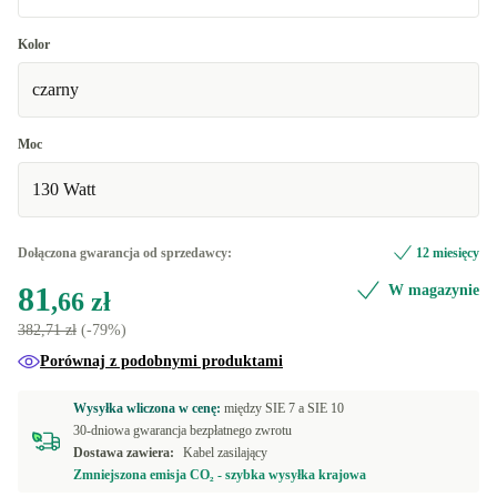
Dobry
Kolor
czarny
Doskonały
+68,41 zł
Premium
+249,45 zł
Moc
130 Watt
Dołączona gwarancja od sprzedawcy:
12 miesięcy
81
W magazynie
,66 zł
382,71 zł
(-79%)
Porównaj z podobnymi produktami
Wysyłka wliczona w cenę:
między
SIE 7 a
SIE 10
30-dniowa gwarancja bezpłatnego zwrotu
Dostawa zawiera:
Kabel zasilający
Zmniejszona emisja CO₂ - szybka wysyłka krajowa