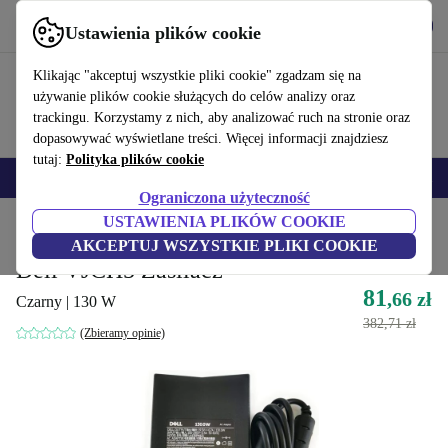
Pobierz aplikację
Pobierz
Ustawienia plików cookie
Korzystaj z refurbed szybko i łatwo
Klikając "akceptuj wszystkie pliki cookie" zgadzam się na
używanie plików cookie służących do celów analizy oraz
trackingu. Korzystamy z nich, aby analizować ruch na stronie oraz
dopasowywać wyświetlane treści. Więcej informacji znajdziesz
tutaj:
Polityka plików cookie
Smartfony
Laptopy
Tablety
Smartwatche
Akcesoria
Słuchawki
Ograniczona użyteczność
USTAWIENIA PLIKÓW COOKIE
Strona główna
Produkty
Akcesoria komputerowe
Akcesoria komputerowe
AKCEPTUJ WSZYSTKIE PLIKI COOKIE
Dell VJCH5 Zasilacz
81
,66 zł
Czarny | 130 W
382,71 zł
(Zbieramy opinie)