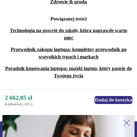
Zdrowie & uroda
Powiązanej treści
Technologia na powrót do szkoły, którą naprawdę warto
mieć
Przewodnik zakupu laptopa: kompletny przewodnik po
wszystkich typach i markach
Poradnik kupowania laptopa: znajdź laptop, który pasuje do
Twojego życia
2 662,05 zł
Dodaj do koszyka
8 239,47 zł
(-68%)
Zapisz się na nasz newsletter!