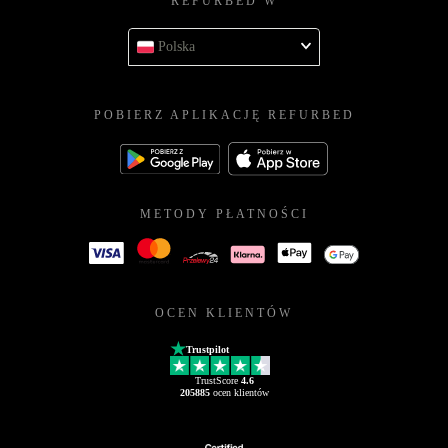
REFURBED W
Polska
POBIERZ APLIKACJĘ REFURBED
METODY PŁATNOŚCI
OCEN KLIENTÓW
Trustpilot
TrustScore
4.6
205885
ocen klientów