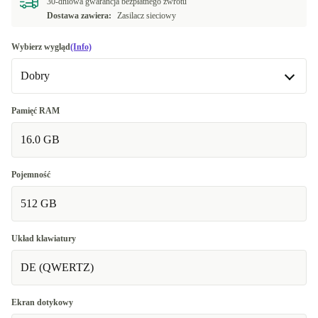
30-dniowa gwarancja bezpłatnego zwrotu
Dostawa zawiera:
Zasilacz sieciowy
Wybierz wygląd
(Info)
Dobry
Dobry
Pamięć RAM
16.0 GB
Bardzo dobry
+42,94 zł
Doskonały
+128,81 zł
Pojemność
512 GB
Układ klawiatury
DE (QWERTZ)
Ekran dotykowy