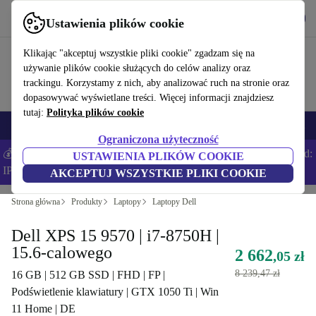
Pobierz aplikację
Pobierz
Ustawienia plików cookie
Korzystaj z refurbed szybko i łatwo
Klikając "akceptuj wszystkie pliki cookie" zgadzam się na
używanie plików cookie służących do celów analizy oraz
trackingu. Korzystamy z nich, aby analizować ruch na stronie oraz
dopasowywać wyświetlane treści. Więcej informacji znajdziesz
tutaj:
Polityka plików cookie
Smartfony
Laptopy
Tablety
Smartwatche
Akcesoria
Słuchawki
Ograniczona użyteczność
💰Zaoszczędź DODATKOWE 5% na wszystkich iPhone’ach – Kod:
USTAWIENIA PLIKÓW COOKIE
IPHONEDEAL –
Regulamin
AKCEPTUJ WSZYSTKIE PLIKI COOKIE
Strona główna
Produkty
Laptopy
Laptopy Dell
Dell XPS 15 9570 | i7-8750H |
15.6-calowego
2 662
,05 zł
8 239,47 zł
16 GB | 512 GB SSD | FHD | FP |
Podświetlenie klawiatury | GTX 1050 Ti | Win
11 Home | DE