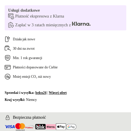
Usługi dodatkowe
Płatność ekspresowa z Klarna
Zapłać w 3 ratach miesięcznych z
Działa jak nowe
30 dni na zwrot
Min. 1 rok gwarancji
Płatności dopasowane do Ciebie
Mniej emisji CO₂ niż nowy
Sprzedaż i wysyłka:
belco24
|
Więcej ofert
Kraj wysyłki:
Niemcy
Bezpieczna płatność