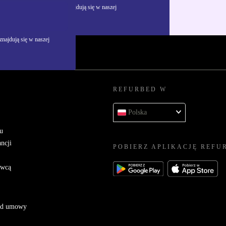
żywania danych osobowych znajdują się w naszej
najdują się w naszej
REFURBED W
Polska
u
ncji
POBIERZ APLIKACJĘ REFU
awcą
 od umowy