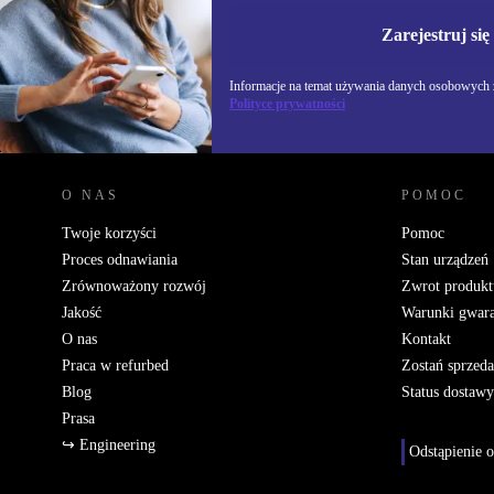
Nie przegap żadnej oferty.
Informacje na temat u
Polityce prywatności
Zarejestruj się
Informacje na temat używania danych osobowych z
Polityce prywatności
REFURBED POLSKA - RETHINK NEW.
O NAS
POMOC
Twoje korzyści
Pomoc
Proces odnawiania
Stan urządzeń
Zrównoważony rozwój
Zwrot produkt
Jakość
Warunki gwara
O nas
Kontakt
Praca w refurbed
Zostań sprzed
Blog
Status dostawy
Prasa
↪ Engineering
Odstąpienie