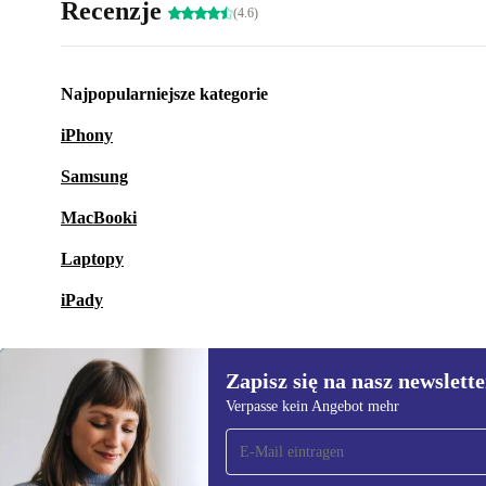
Recenzje
(4.6)
Najpopularniejsze kategorie
iPhony
Samsung
MacBooki
Laptopy
iPady
Zapisz się na nasz newslette
Verpasse kein Angebot mehr
Zapisz się na nasz
newsletter!