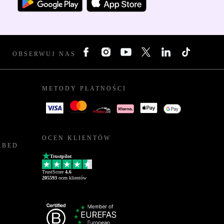
OBSERWUJ NAS
METODY PŁATNOŚCI
OCEN KLIENTÓW
RBED
Trustpilot
TrustScore
4.6
205593
ocen klientów