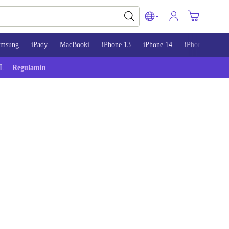
amsung
iPady
MacBooki
iPhone 13
iPhone 14
iPhone 15
L –
Regulamin