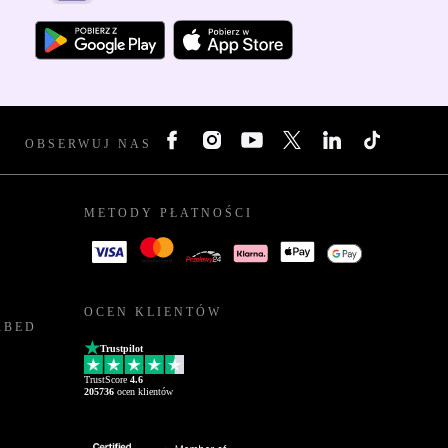
OBSERWUJ NAS
METODY PŁATNOŚCI
OCEN KLIENTÓW
RBED
Trustpilot
TrustScore
4.6
205736
ocen klientów