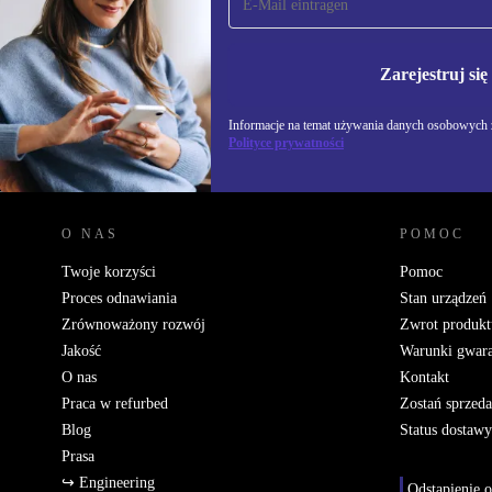
newsletter!
Nie przegap żadnej oferty.
Informacje na temat u
Polityce prywatności
Zarejestruj się
Informacje na temat używania danych osobowych z
Polityce prywatności
REFURBED POLSKA - RETHINK NEW.
O NAS
POMOC
Twoje korzyści
Pomoc
Proces odnawiania
Stan urządzeń
Zrównoważony rozwój
Zwrot produkt
Jakość
Warunki gwara
O nas
Kontakt
Praca w refurbed
Zostań sprzed
Blog
Status dostawy
Prasa
↪ Engineering
Odstąpienie