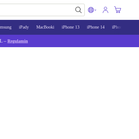
amsung
iPady
MacBooki
iPhone 13
iPhone 14
iPhone 15
L –
Regulamin