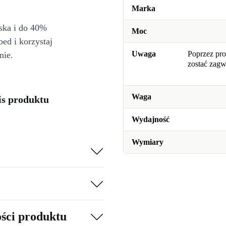
Marka
iska i do 40%
Moc
bed i korzystaj
Uwaga
Poprzez pro
nie.
zostać zag
Waga
is produktu
Wydajność
Wymiary
ości produktu