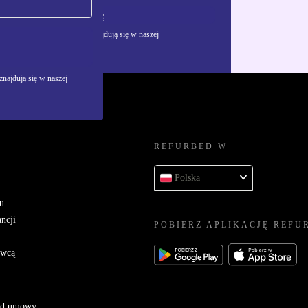
Zarejestruj się
żywania danych osobowych znajdują się w naszej
najdują się w naszej
REFURBED W
Polska
u
ncji
POBIERZ APLIKACJĘ REFU
awcą
 od umowy