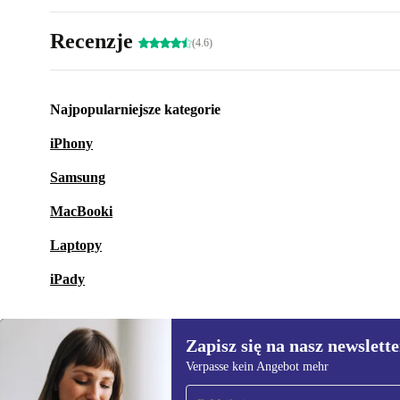
Recenzje
(4.6)
Najpopularniejsze kategorie
iPhony
Samsung
MacBooki
Laptopy
iPady
Zapisz się na nasz newslette
Verpasse kein Angebot mehr
Zapisz się na nasz