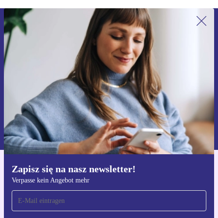
Zapisz się na nasz newsletter!
Nie przegap żadnej oferty.
Zarejestruj się
Informacje na temat używania danych osobowych znajdują się w
naszej
Polityce prywatności
Zapisz się na nasz newsletter!
Pobierz aplikację refurbed
Verpasse kein Angebot mehr
Dla iOS i Android