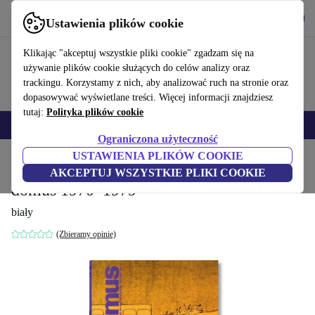
Pobierz aplikację
Pobierz
Ustawienia plików cookie
Korzystaj z refurbed szybko i łatwo
Klikając "akceptuj wszystkie pliki cookie" zgadzam się na
używanie plików cookie służących do celów analizy oraz
trackingu. Korzystamy z nich, aby analizować ruch na stronie oraz
dopasowywać wyświetlane treści. Więcej informacji znajdziesz
tutaj:
Polityka plików cookie
Smartfony
Laptopy
Tablety
Smartwatche
Akcesoria
Słuchawki
Ograniczona użyteczność
USTAWIENIA PLIKÓW COOKIE
Strona główna
Produkty
Gospodarstwo domowe
Meble
AKCEPTUJ WSZYSTKIE PLIKI COOKIE
domus 1970–1979
biały
(Zbieramy opinie)