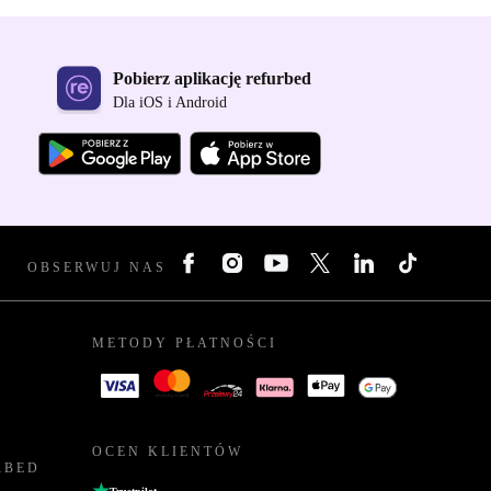
Pobierz aplikację refurbed
Dla iOS i Android
OBSERWUJ NAS
METODY PŁATNOŚCI
OCEN KLIENTÓW
RBED