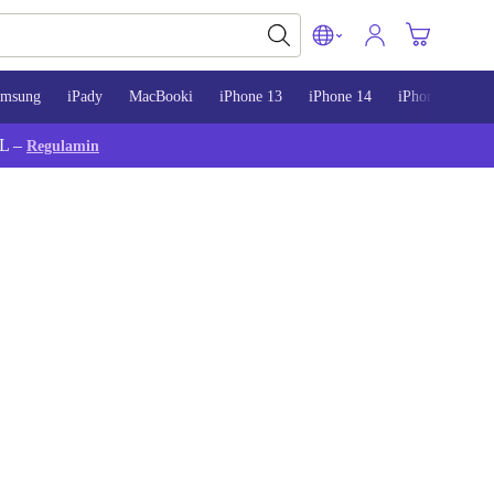
amsung
iPady
MacBooki
iPhone 13
iPhone 14
iPhone 15
L –
Regulamin