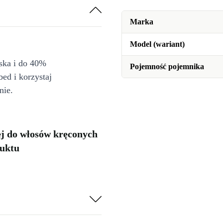
Marka
Model (wariant)
iska i do 40%
Pojemność pojemnika
bed i korzystaj
nie.
j do włosów kręconych
duktu