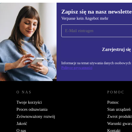
Zapisz się na nasz newslette
Verpasse kein Angebot mehr
Zapisz się na nasz
newsletter!
Nie przegap żadnej oferty.
Informacje na temat u
Polityce prywatności
Zarejestruj się
Informacje na temat używania danych osobowych z
Polityce prywatności
REFURBED POLSKA - RETHINK NEW.
O NAS
POMOC
Twoje korzyści
Pomoc
Proces odnawiania
Stan urządzeń
Zrównoważony rozwój
Zwrot produkt
Jakość
Warunki gwara
O nas
Kontakt