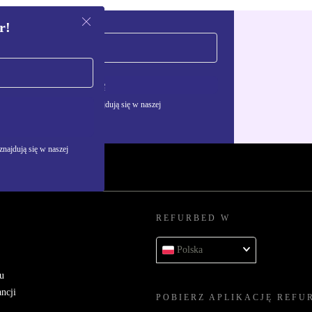
r!
Zarejestruj się
żywania danych osobowych znajdują się w naszej
najdują się w naszej
REFURBED W
Polska
u
ncji
POBIERZ APLIKACJĘ REFU