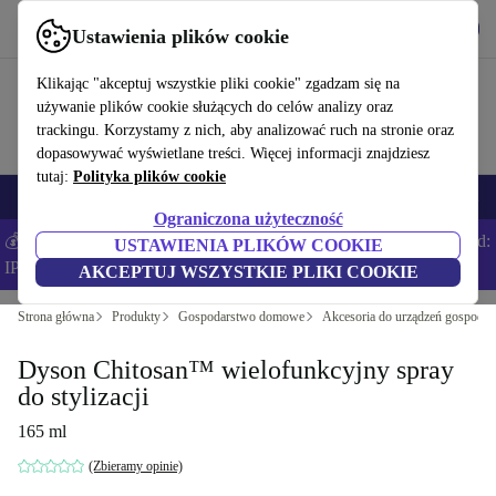
Pobierz aplikację
Pobierz
Ustawienia plików cookie
Korzystaj z refurbed szybko i łatwo
Klikając "akceptuj wszystkie pliki cookie" zgadzam się na
używanie plików cookie służących do celów analizy oraz
trackingu. Korzystamy z nich, aby analizować ruch na stronie oraz
dopasowywać wyświetlane treści. Więcej informacji znajdziesz
tutaj:
Polityka plików cookie
Smartfony
Laptopy
Tablety
Smartwatche
Akcesoria
Słuchawki
Ograniczona użyteczność
💰Zaoszczędź DODATKOWE 5% na wszystkich iPhone’ach – Kod:
USTAWIENIA PLIKÓW COOKIE
IPHONEDEAL –
Regulamin
AKCEPTUJ WSZYSTKIE PLIKI COOKIE
Strona główna
Produkty
Gospodarstwo domowe
Akcesoria do urządzeń gospod
Dyson Chitosan™ wielofunkcyjny spray
do stylizacji
165 ml
(Zbieramy opinie)