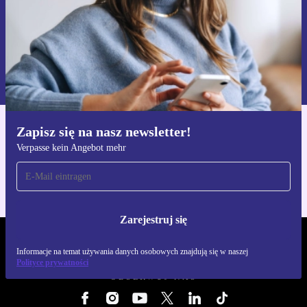
Zarejestruj się
Informacje na temat używania danych osobowych znajdują się w
naszej
Polityce prywatności
Zapisz się na nasz newsletter!
Pobierz aplikację refurbed
Verpasse kein Angebot mehr
Dla iOS i Android
Zarejestruj się
REFURBED POLSKA - RETHINK NEW.
Informacje na temat używania danych osobowych znajdują się w naszej
Polityce prywatności
OBSERWUJ NAS