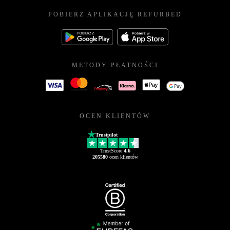
POBIERZ APLIKACJĘ REFURBED
METODY PŁATNOŚCI
OCEN KLIENTÓW
Trustpilot
TrustScore
4.6
205580
ocen klientów