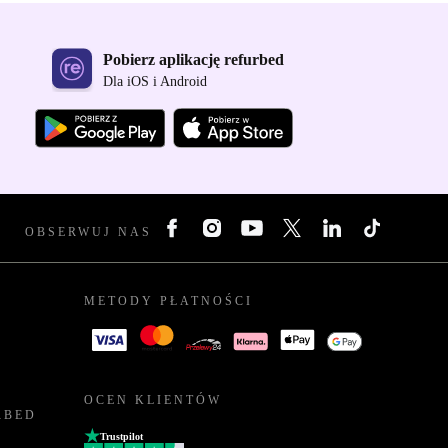
Pobierz aplikację refurbed
Dla iOS i Android
OBSERWUJ NAS
METODY PŁATNOŚCI
OCEN KLIENTÓW
RBED
Trustpilot