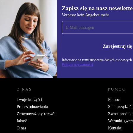
Zapisz się na nasz newslette
Verpasse kein Angebot mehr
Zapisz się na nasz
newsletter!
Nie przegap żadnej oferty.
Informacje na temat u
Polityce prywatności
Zarejestruj się
Informacje na temat używania danych osobowych z
Polityce prywatności
REFURBED POLSKA - RETHINK NEW.
O NAS
POMOC
Twoje korzyści
Pomoc
Proces odnawiania
Stan urządzeń
Zrównoważony rozwój
Zwrot produkt
Jakość
Warunki gwara
O nas
Kontakt