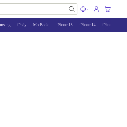
amsung
iPady
MacBooki
iPhone 13
iPhone 14
iPhone 15