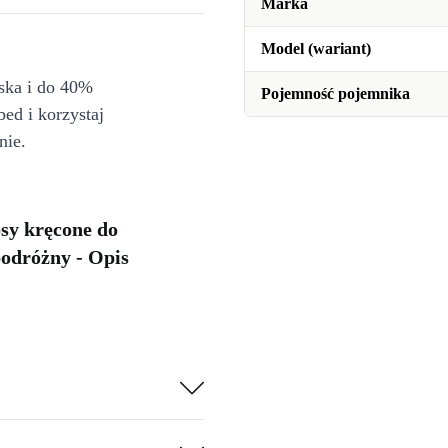
Marka
Model (wariant)
iska i do 40%
Pojemność pojemnika
bed i korzystaj
nie.
sy kręcone do
podróżny - Opis