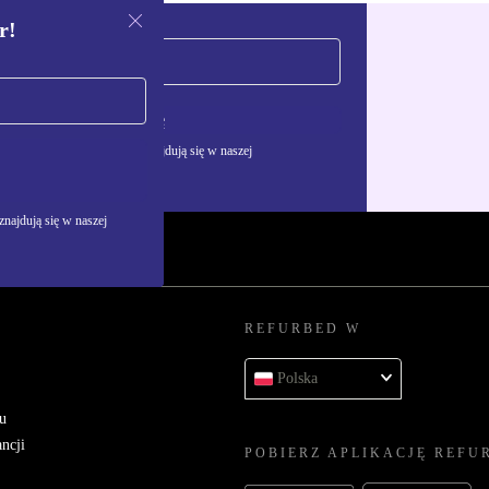
r!
Zarejestruj się
żywania danych osobowych znajdują się w naszej
najdują się w naszej
REFURBED W
Polska
u
ncji
POBIERZ APLIKACJĘ REFU