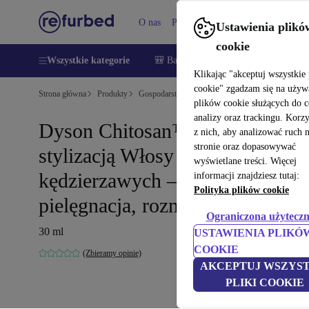
O nas
Pomoc
Ustawienia plikó
cookie
Wszystkie kategorie
🎒 Back to school
Smartfony
Lapt
Klikając "akceptuj wszystkie 
cookie" zgadzam się na używ
Strona główna
Produkty
Gospodarstwo domowe
Akcesoria do urządzeń
plików cookie służących do 
analizy oraz trackingu. Korz
Dyson Chitosan™ Krem przed
z nich, aby analizować ruch 
stronie oraz dopasowywać
stylizacją Włosy kręcone do
wyświetlane treści. Więcej
kędzierzawych – lekka
informacji znajdziesz tutaj:
Polityka plików cookie
pielęgnacja, rozmiar podróżny
Ograniczona użyteczn
30 ml
USTAWIENIA PLIKÓ
COOKIE
(Zbieramy opinie)
AKCEPTUJ WSZYST
PLIKI COOKIE