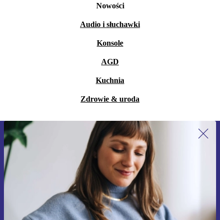
Nowości
Audio i słuchawki
Konsole
AGD
Kuchnia
Zdrowie & uroda
Zapisz się na nasz newsletter!
Nie przegap żadnej oferty.