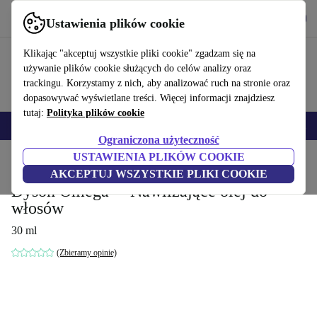
Pobierz aplikację
Pobierz
Ustawienia plików cookie
Korzystaj z refurbed szybko i łatwo
Klikając "akceptuj wszystkie pliki cookie" zgadzam się na
używanie plików cookie służących do celów analizy oraz
trackingu. Korzystamy z nich, aby analizować ruch na stronie oraz
dopasowywać wyświetlane treści. Więcej informacji znajdziesz
tutaj:
Polityka plików cookie
Smartfony
Laptopy
Tablety
Smartwatche
Akcesoria
Słuchawki
Ograniczona użyteczność
USTAWIENIA PLIKÓW COOKIE
Strona główna
Produkty
Gospodarstwo domowe
Akcesoria do urządzeń gospod
AKCEPTUJ WSZYSTKIE PLIKI COOKIE
Dyson Omega™ Nawilżające olej do
włosów
30 ml
(Zbieramy opinie)