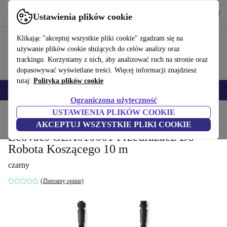
Pobierz aplikację
Pobierz
Ustawienia plików cookie
Korzystaj z refurbed szybko i łatwo
Klikając "akceptuj wszystkie pliki cookie" zgadzam się na
używanie plików cookie służących do celów analizy oraz
trackingu. Korzystamy z nich, aby analizować ruch na stronie oraz
dopasowywać wyświetlane treści. Więcej informacji znajdziesz
tutaj:
Polityka plików cookie
Smartfony
Laptopy
Tablety
Smartwatche
Akcesoria
Słuchawki
Ograniczona użyteczność
USTAWIENIA PLIKÓW COOKIE
Strona główna
Produkty
Ogród
Kosiarki
AKCEPTUJ WSZYSTKIE PLIKI COOKIE
Ecovacs GEX010001 Przedłużacz Do
Robota Koszącego 10 m
czarny
(Zbieramy opinie)