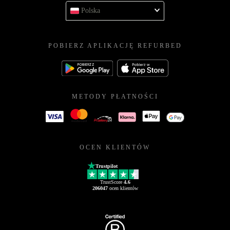
Polska
POBIERZ APLIKACJĘ REFURBED
METODY PŁATNOŚCI
OCEN KLIENTÓW
Trustpilot
TrustScore
4.6
206047
ocen klientów