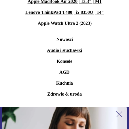
Apple MacBook Air 2020 | 13.3" | M1
Lenovo ThinkPad T480 | i5-8350U | 14"
Apple Watch Ultra 2 (2023)
Nowości
Audio i słuchawki
Konsole
AGD
Kuchnia
Zdrowie & uroda
Zapisz się na nasz newsletter!
Nie przegap żadnej oferty.