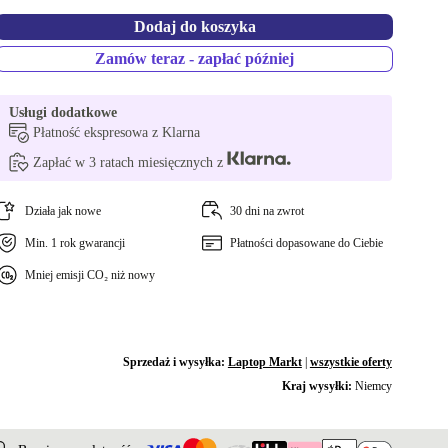
Dodaj do koszyka
Zamów teraz - zapłać później
Usługi dodatkowe
Płatność ekspresowa z Klarna
Zapłać w 3 ratach miesięcznych z
Działa jak nowe
30 dni na zwrot
Min. 1 rok gwarancji
Płatności dopasowane do Ciebie
Mniej emisji CO₂ niż nowy
Sprzedaż i wysyłka:
Laptop Markt
|
wszystkie oferty
Kraj wysyłki:
Niemcy