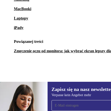
MacBooki
Laptopy
iPady
Powiązanej treści
Zmęczenie oczu od monitora: jak wybrać ekran lepszy dla
Zapisz się na nasz newslette
683,43 zł
1 156,26 zł
(-41%)
Verpasse kein Angebot mehr
Zapisz się na nasz
newsletter!