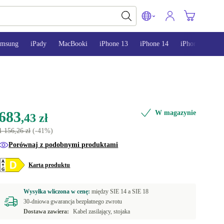
amsung
iPady
MacBooki
iPhone 13
iPhone 14
iPhone 15
683
W magazynie
,43 zł
1 156,26 zł
(-41%)
Porównaj z podobnymi produktami
Karta produktu
Wysyłka wliczona w cenę:
między
SIE 14 a
SIE 18
30-dniowa gwarancja bezpłatnego zwrotu
Dostawa zawiera:
Kabel zasilający, stojaka