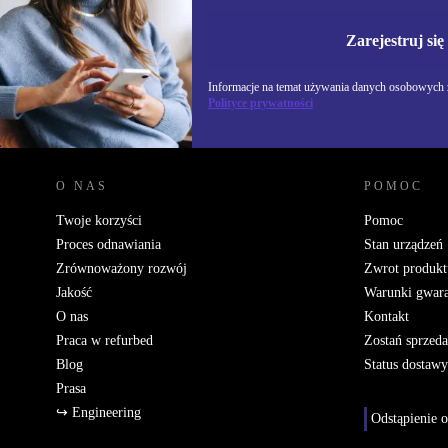
Nie przegap żadnej oferty.
Informacje na temat u
Polityce prywatności
Zarejestruj się
Informacje na temat używania danych osobowych z
Polityce prywatności
REFURBED POLSKA - RETHINK NEW.
O NAS
POMOC
Twoje korzyści
Pomoc
Proces odnawiania
Stan urządzeń
Zrównoważony rozwój
Zwrot produkt
Jakość
Warunki gwara
O nas
Kontakt
Praca w refurbed
Zostań sprzed
Blog
Status dostawy
Prasa
↪ Engineering
Odstąpienie