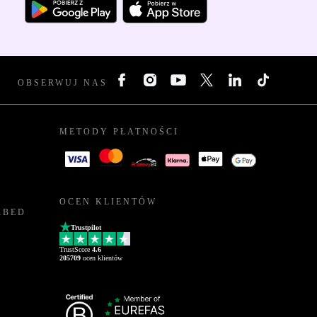
OBSERWUJ NAS
METODY PŁATNOŚCI
OCEN KLIENTÓW
RBED
Trustpilot
TrustScore
4.6
205709
ocen klientów