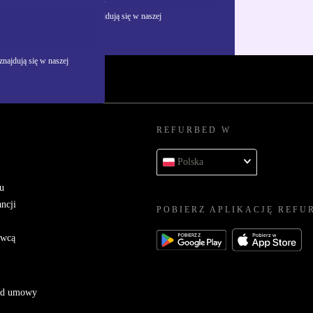
żywania danych osobowych znajdują się w naszej
najdują się w naszej
REFURBED W
Polska
u
ncji
POBIERZ APLIKACJĘ REFU
awcą
 od umowy