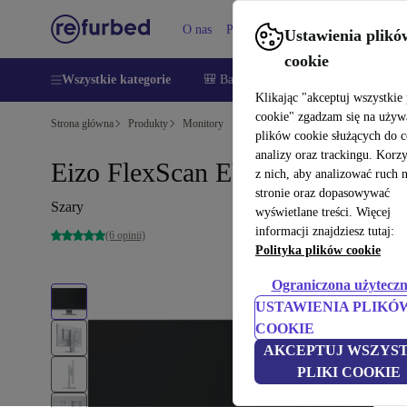
O nas
Pomoc
Ustawienia plikó
cookie
Wszystkie kategorie
🎒 Back to school
Smartfony
Lapt
Klikając "akceptuj wszystkie 
cookie" zgadzam się na używ
Strona główna
Produkty
Monitory
plików cookie służących do 
analizy oraz trackingu. Korz
Eizo FlexScan EV2455 | 24.1"
z nich, aby analizować ruch 
stronie oraz dopasowywać
Szary
wyświetlane treści. Więcej
informacji znajdziesz tutaj:
(6 opinii)
Polityka plików cookie
Ograniczona użyteczn
USTAWIENIA PLIKÓ
COOKIE
AKCEPTUJ WSZYST
PLIKI COOKIE