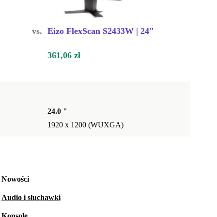
vs.
Eizo FlexScan S2433W | 24"
361,06 zł
24.0 "
1920 x 1200 (WUXGA)
Nowości
Audio i słuchawki
Konsole