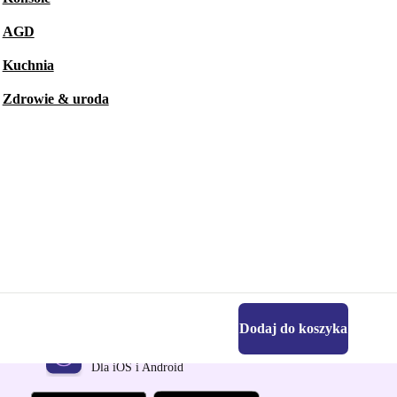
AGD
Kuchnia
Zdrowie & uroda
Dodaj do koszyka
Pobierz aplikację refurbed
Dla iOS i Android