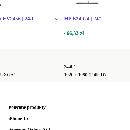
n EV2456 | 24.1"
vs.
HP E24 G4 | 24"
466,33 zł
24.0 "
(WUXGA)
1920 x 1080 (FullHD)
Polecane produkty
iPhone 15
Samsung Galaxy S23