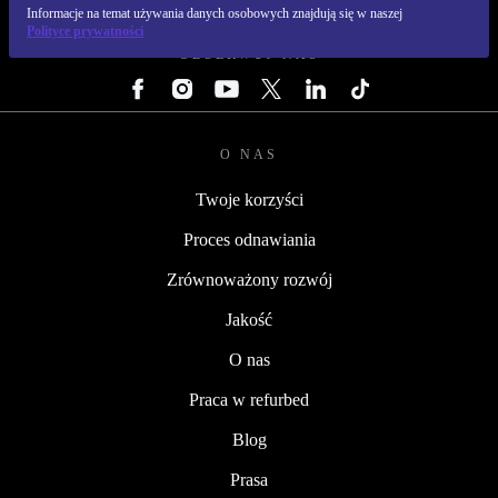
REFURBED POLSKA - RETHINK NEW.
Informacje na temat używania danych osobowych znajdują się w naszej
Polityce prywatności
OBSERWUJ NAS
O NAS
Twoje korzyści
Proces odnawiania
Zrównoważony rozwój
Jakość
O nas
Praca w refurbed
Blog
Prasa