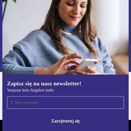
Nie przegap żadnej oferty.
Zarejestruj się
Informacje na temat używania danych osobowych znajdują się w
naszej
Polityce prywatności
Zapisz się na nasz newsletter!
Pobierz aplikację refurbed
Verpasse kein Angebot mehr
Dla iOS i Android
Zarejestruj się