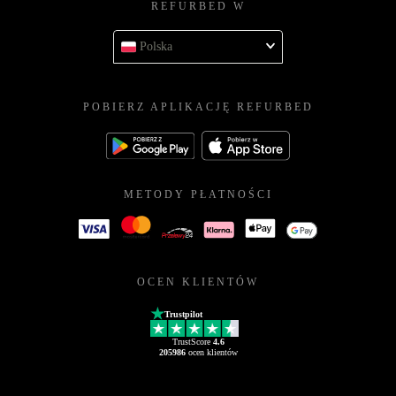
REFURBED W
Polska
POBIERZ APLIKACJĘ REFURBED
METODY PŁATNOŚCI
OCEN KLIENTÓW
Trustpilot
TrustScore
4.6
205986
ocen klientów