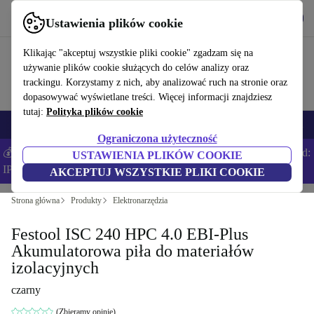
Pobierz aplikację
Pobierz
Ustawienia plików cookie
Korzystaj z refurbed szybko i łatwo
Klikając "akceptuj wszystkie pliki cookie" zgadzam się na
używanie plików cookie służących do celów analizy oraz
trackingu. Korzystamy z nich, aby analizować ruch na stronie oraz
dopasowywać wyświetlane treści. Więcej informacji znajdziesz
tutaj:
Polityka plików cookie
Smartfony
Laptopy
Tablety
Smartwatche
Akcesoria
Słuchawki
Ograniczona użyteczność
💰Zaoszczędź DODATKOWE 5% na wszystkich iPhone’ach – Kod:
USTAWIENIA PLIKÓW COOKIE
IPHONEDEAL –
Regulamin
AKCEPTUJ WSZYSTKIE PLIKI COOKIE
Strona główna
Produkty
Elektronarzędzia
Festool ISC 240 HPC 4.0 EBI-Plus
Akumulatorowa piła do materiałów
izolacyjnych
czarny
(Zbieramy opinie)