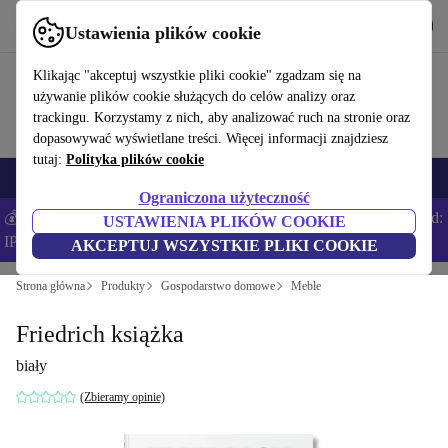
Pobierz aplikację
Pobierz
Ustawienia plików cookie
Korzystaj z refurbed szybko i łatwo
Klikając "akceptuj wszystkie pliki cookie" zgadzam się na
używanie plików cookie służących do celów analizy oraz
trackingu. Korzystamy z nich, aby analizować ruch na stronie oraz
dopasowywać wyświetlane treści. Więcej informacji znajdziesz
tutaj:
Polityka plików cookie
Smartfony
Laptopy
Tablety
Smartwatche
Akcesoria
Słuchawki
Ograniczona użyteczność
💰Zaoszczędź DODATKOWE 5% na wszystkich iPhone’ach – Kod:
USTAWIENIA PLIKÓW COOKIE
IPHONEDEAL –
Regulamin
AKCEPTUJ WSZYSTKIE PLIKI COOKIE
Strona główna
Produkty
Gospodarstwo domowe
Meble
Friedrich książka
biały
(Zbieramy opinie)