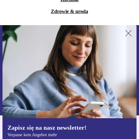
Zdrowie & uroda
Zapisz się na nasz newsletter!
Nie przegap żadnej oferty.
Zarejestruj się
Informacje na temat używania danych osobowych znajdują się w
naszej
Polityce prywatności
Zapisz się na nasz newsletter!
Pobierz aplikację refurbed
Verpasse kein Angebot mehr
Dla iOS i Android