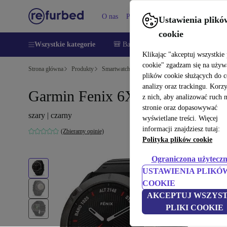
O nas
Pomoc
Ustawienia plikó
cookie
Wszystkie kategorie
🎒 Back to school
Smartfony
Lapt
Klikając "akceptuj wszystkie 
cookie" zgadzam się na używ
Strona główna
Produkty
Smartwatche
plików cookie służących do 
analizy oraz trackingu. Korz
Garmin Fenix 6X Szafir (2019)
z nich, aby analizować ruch 
stronie oraz dopasowywać
szary | czarny
wyświetlane treści. Więcej
informacji znajdziesz tutaj:
(Zbieramy opinie)
Polityka plików cookie
Ograniczona użyteczn
USTAWIENIA PLIKÓ
COOKIE
AKCEPTUJ WSZYST
PLIKI COOKIE