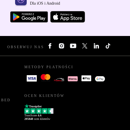
Dla iOS i Android
OBSERWUJ NAS
METODY PŁATNOŚCI
OCEN KLIENTÓW
RBED
Trustpilot
TrustScore
4.6
205848
ocen klientów