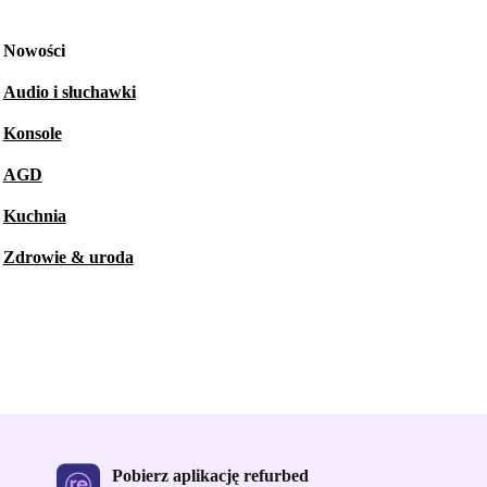
Nowości
Audio i słuchawki
Konsole
AGD
Kuchnia
Zdrowie & uroda
Pobierz aplikację refurbed