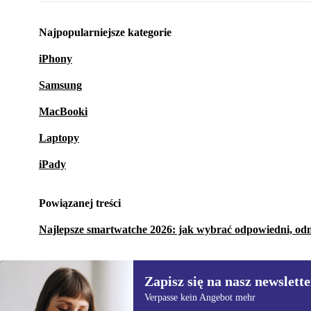
Najpopularniejsze kategorie
iPhony
Samsung
MacBooki
Laptopy
iPady
Powiązanej treści
Najlepsze smartwatche 2026: jak wybrać odpowiedni, o
Zapisz się na nasz newslette
Verpasse kein Angebot mehr