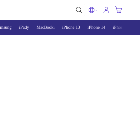
amsung
iPady
MacBooki
iPhone 13
iPhone 14
iPhone 15