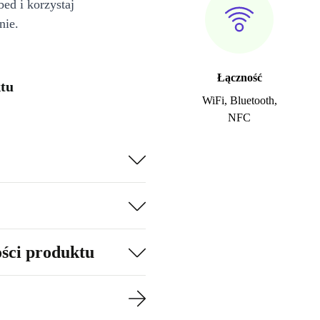
bed i korzystaj
nie.
Łączność
ktu
WiFi, Bluetooth,
NFC
ości produktu