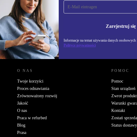
Zapisz się na nasz
newsletter!
Nie przegap żadnej oferty.
Informacje na temat u
Polityce prywatności
Zarejestruj się
Informacje na temat używania danych osobowych z
Polityce prywatności
REFURBED POLSKA - RETHINK NEW.
O NAS
POMOC
Twoje korzyści
Pomoc
Proces odnawiania
Stan urządzeń
Zrównoważony rozwój
Zwrot produkt
Jakość
Warunki gwara
O nas
Kontakt
Praca w refurbed
Zostań sprzed
Blog
Status dostawy
Prasa