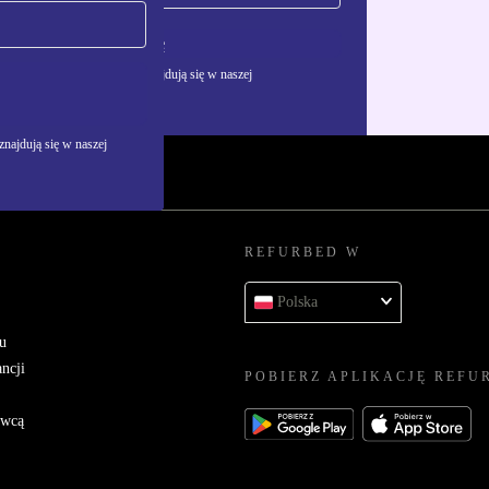
Zarejestruj się
żywania danych osobowych znajdują się w naszej
najdują się w naszej
REFURBED W
Polska
u
ncji
POBIERZ APLIKACJĘ REFU
awcą