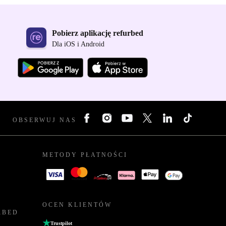
Pobierz aplikację refurbed
Dla iOS i Android
OBSERWUJ NAS
METODY PŁATNOŚCI
OCEN KLIENTÓW
RBED
Trustpilot