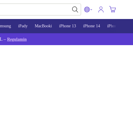
amsung
iPady
MacBooki
iPhone 13
iPhone 14
iPhone 15
L –
Regulamin