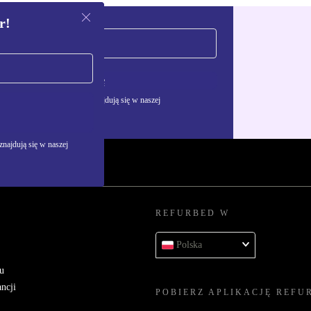
r!
Zarejestruj się
żywania danych osobowych znajdują się w naszej
najdują się w naszej
REFURBED W
Polska
u
ncji
POBIERZ APLIKACJĘ REFU