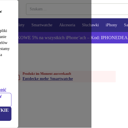
w
opy
Tablety
Smartwatche
Akcesoria
Słuchawki
iPhony
S
pliki
anie
ź DODATKOWE 5% na wszystkich iPhone’ach – Kod: IPHONEDEA
celów
ystamy
na
Produkt im Moment ausverkauft
Entdecke mehr Smartwatche
ość
W
KIE