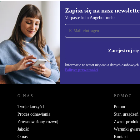
Zapisz się na nasz newslette
Verpasse kein Angebot mehr
Zapisz się na nasz
newsletter!
Nie przegap żadnej oferty.
Informacje na temat u
Polityce prywatności
Zarejestruj się
Informacje na temat używania danych osobowych z
Polityce prywatności
REFURBED POLSKA - RETHINK NEW.
O NAS
POMOC
Twoje korzyści
Pomoc
Proces odnawiania
Stan urządzeń
Zrównoważony rozwój
Zwrot produkt
Jakość
Warunki gwara
O nas
Kontakt