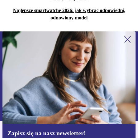
Najlepsze smartwatche 2026: jak wybrać odpowiedni,
odnowiony model
Zapisz się na nasz newsletter!
Nie przegap żadnej oferty.
Zarejestruj się
Informacje na temat używania danych osobowych znajdują się w
naszej
Polityce prywatności
Zapisz się na nasz newsletter!
Pobierz aplikację refurbed