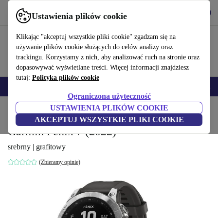
Pobierz aplikację
Pobierz
Ustawienia plików cookie
Korzystaj z refurbed szybko i łatwo
Klikając "akceptuj wszystkie pliki cookie" zgadzam się na
używanie plików cookie służących do celów analizy oraz
trackingu. Korzystamy z nich, aby analizować ruch na stronie oraz
dopasowywać wyświetlane treści. Więcej informacji znajdziesz
tutaj:
Polityka plików cookie
Smartfony
Laptopy
Tablety
Smartwatche
Akcesoria
Słuchawki
Ograniczona użyteczność
USTAWIENIA PLIKÓW COOKIE
Strona główna
Produkty
Smartwatche
AKCEPTUJ WSZYSTKIE PLIKI COOKIE
Garmin Fenix 7 (2022)
srebrny | grafitowy
(Zbieramy opinie)