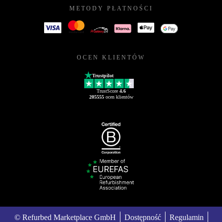
METODY PŁATNOŚCI
OCEN KLIENTÓW
Trustpilot
TrustScore
4.6
205555
ocen klientów
© Refurbed Marketplace GmbH
Dostępność
Regulamin