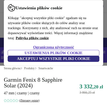
Pobierz aplikację
Pobierz
Ustawienia plików cookie
Korzystaj z refurbed szybko i łatwo
Klikając "akceptuj wszystkie pliki cookie" zgadzam się na
używanie plików cookie służących do celów analizy oraz
trackingu. Korzystamy z nich, aby analizować ruch na stronie oraz
dopasowywać wyświetlane treści. Więcej informacji znajdziesz
tutaj:
Polityka plików cookie
Smartfony
Laptopy
Tablety
Smartwatche
Akcesoria
Słuchawki
Ograniczona użyteczność
💰Zaoszczędź DODATKOWE 5% na wszystkich iPhone’ach – Kod:
USTAWIENIA PLIKÓW COOKIE
IPHONEDEAL –
Regulamin
AKCEPTUJ WSZYSTKIE PLIKI COOKIE
Strona główna
Produkty
Smartwatche
Garmin Fenix 8 Sapphire
Solar (2024)
3 332
,20 zł
3 866,25 zł
47 mm | czarny | czarny
(Zbieramy opinie)