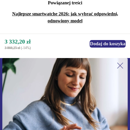
Powiązanej treści
Najlepsze smartwatche 2026: jak wybrać odpowiedni,
odnowiony model
3 332,20 zł
Dodaj do koszyka
3 866,25 zł
(-14%)
Zapisz się na nasz newsletter!
Nie przegap żadnej oferty.
Zarejestruj się
Informacje na temat używania danych osobowych znajdują się w