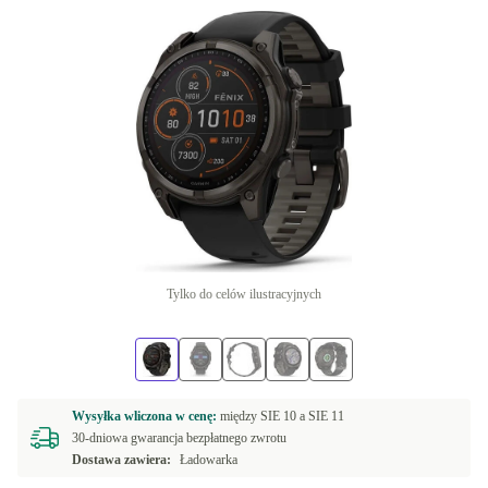
Tylko do celów ilustracyjnych
Wysyłka wliczona w cenę:
między
SIE 10 a
SIE 11
30-dniowa gwarancja bezpłatnego zwrotu
Dostawa zawiera:
Ładowarka