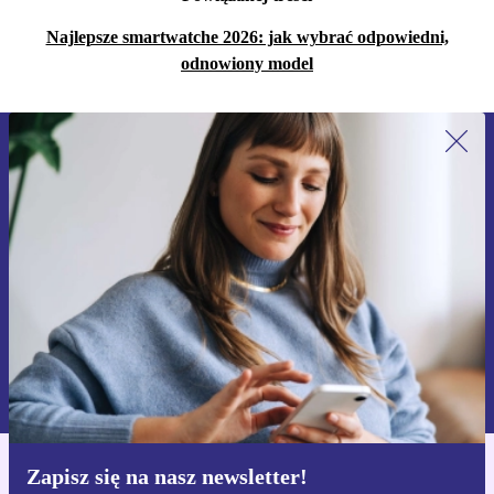
Najlepsze smartwatche 2026: jak wybrać odpowiedni,
odnowiony model
Zapisz się na nasz newsletter!
Nie przegap żadnej oferty.
Zarejestruj się
Informacje na temat używania danych osobowych znajdują się w
naszej
Polityce prywatności
Zapisz się na nasz newsletter!
Pobierz aplikację refurbed