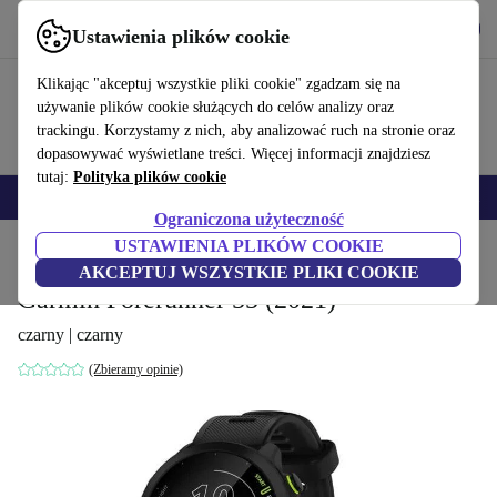
Pobierz aplikację
Pobierz
Ustawienia plików cookie
Korzystaj z refurbed szybko i łatwo
Klikając "akceptuj wszystkie pliki cookie" zgadzam się na
używanie plików cookie służących do celów analizy oraz
trackingu. Korzystamy z nich, aby analizować ruch na stronie oraz
dopasowywać wyświetlane treści. Więcej informacji znajdziesz
tutaj:
Polityka plików cookie
Smartfony
Laptopy
Tablety
Smartwatche
Akcesoria
Słuchawki
Ograniczona użyteczność
USTAWIENIA PLIKÓW COOKIE
Strona główna
Produkty
Smartwatche
AKCEPTUJ WSZYSTKIE PLIKI COOKIE
Garmin Forerunner 55 (2021)
czarny | czarny
(Zbieramy opinie)