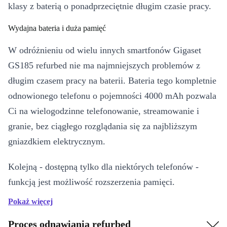
klasy z baterią o ponadprzeciętnie długim czasie pracy.
Wydajna bateria i duża pamięć
W odróżnieniu od wielu innych smartfonów Gigaset
GS185 refurbed nie ma najmniejszych problemów z
długim czasem pracy na baterii. Bateria tego kompletnie
odnowionego telefonu o pojemności 4000 mAh pozwala
Ci na wielogodzinne telefonowanie, streamowanie i
granie, bez ciągłego rozglądania się za najbliższym
gniazdkiem elektrycznym.
Kolejną - dostępną tylko dla niektórych telefonów -
funkcją jest możliwość rozszerzenia pamięci.
Zintegrowany slot na karty MicroSD umożliwia Ci
Pokaż więcej
rozbudowanie pamięci do całych 256 GB - to
Proces odnawiania refurbed