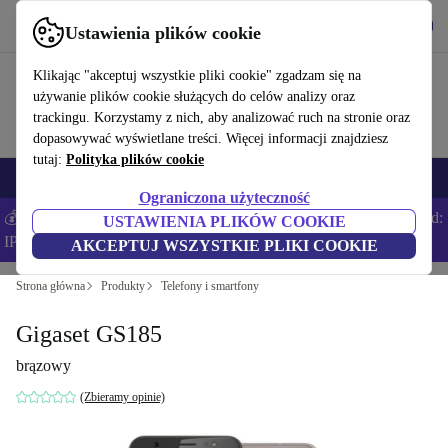
Pobierz aplikację
Pobierz
Ustawienia plików cookie
Korzystaj z refurbed szybko i łatwo
Klikając "akceptuj wszystkie pliki cookie" zgadzam się na
używanie plików cookie służących do celów analizy oraz
trackingu. Korzystamy z nich, aby analizować ruch na stronie oraz
dopasowywać wyświetlane treści. Więcej informacji znajdziesz
tutaj:
Polityka plików cookie
Smartfony
Laptopy
Tablety
Smartwatche
Akcesoria
Słuchawki
Ograniczona użyteczność
💰Zaoszczędź DODATKOWE 5% na wszystkich iPhone’ach – Kod:
USTAWIENIA PLIKÓW COOKIE
IPHONEDEAL –
Regulamin
AKCEPTUJ WSZYSTKIE PLIKI COOKIE
Strona główna
Produkty
Telefony i smartfony
Gigaset GS185
brązowy
(Zbieramy opinie)