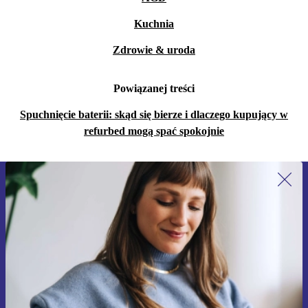
Kuchnia
Zdrowie & uroda
Powiązanej treści
Spuchnięcie baterii: skąd się bierze i dlaczego kupujący w
refurbed mogą spać spokojnie
Zapisz się na nasz newsletter!
Nie przegap żadnej oferty.
Zarejestruj się