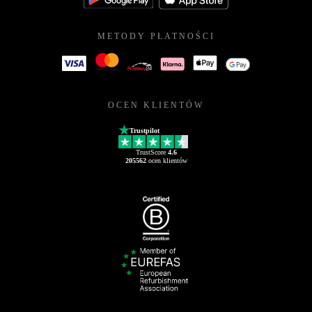
METODY PŁATNOŚCI
OCEN KLIENTÓW
Trustpilot
TrustScore
4.6
205562
ocen klientów