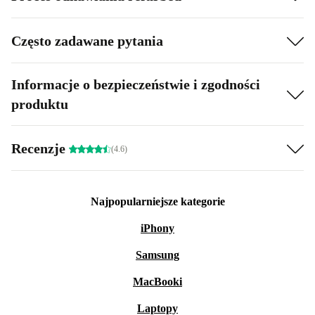
wystarczająco dużo miejsca na wszystkie Twoje
ulubione zdjęcia i utwory muzyczne.
Często zadawane pytania
Informacje o bezpieczeństwie i zgodności
produktu
Recenzje
(4.6)
Najpopularniejsze kategorie
iPhony
Samsung
MacBooki
Laptopy