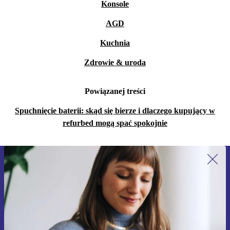
Konsole
AGD
Kuchnia
Zdrowie & uroda
Powiązanej treści
Spuchnięcie baterii: skąd się bierze i dlaczego kupujący w
refurbed mogą spać spokojnie
Zapisz się na nasz newsletter!
Nie przegap żadnej oferty.