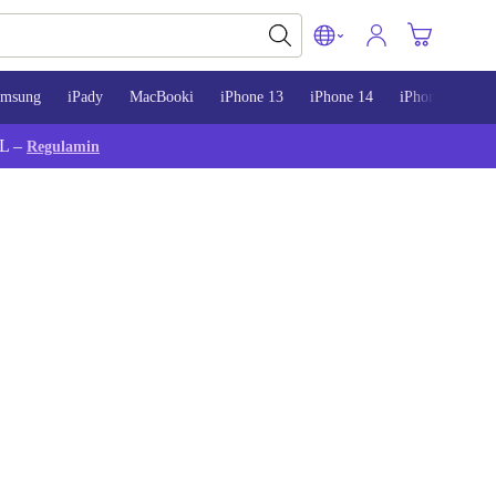
amsung
iPady
MacBooki
iPhone 13
iPhone 14
iPhone 15
L –
Regulamin