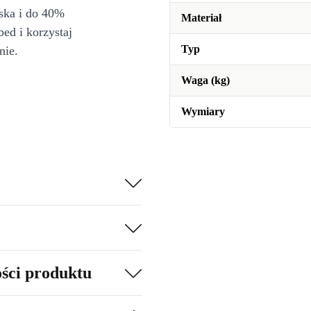
iska i do 40%
Materiał
bed i korzystaj
Typ
nie.
Waga (kg)
Wymiary
ości produktu