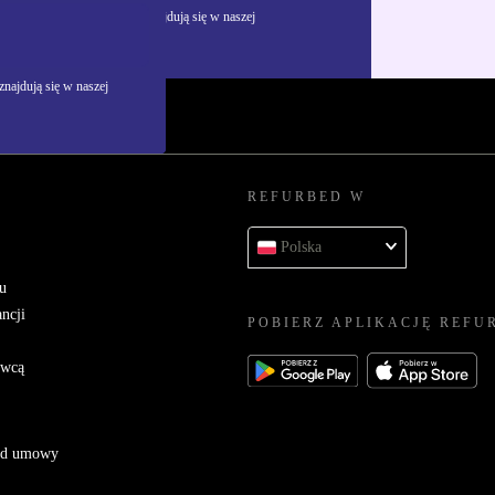
żywania danych osobowych znajdują się w naszej
najdują się w naszej
REFURBED W
Polska
u
ncji
POBIERZ APLIKACJĘ REFU
awcą
 od umowy