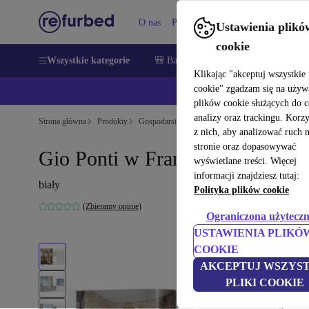
O nas
Pomoc
Ustawienia plikó
cookie
Wszystkie kategorie
🎒 Back to school
Smartfony
Lapt
Klikając "akceptuj wszystkie 
cookie" zgadzam się na używ
💰Zaoszczęd
plików cookie służących do 
analizy oraz trackingu. Korz
Strona główna
Produkty
Gospodarstwo domowe
Meble
z nich, aby analizować ruch 
stronie oraz dopasowywać
Gio Ponti w Französisch
wyświetlane treści. Więcej
informacji znajdziesz tutaj:
biały
Polityka plików cookie
(Zbieramy opinie)
Ograniczona użyteczn
USTAWIENIA PLIKÓ
COOKIE
AKCEPTUJ WSZYST
PLIKI COOKIE