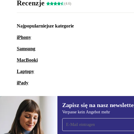
Recenzje
(4.6)
Najpopularniejsze kategorie
iPhony
Samsung
MacBooki
Laptopy
iPady
Zapisz się na nasz newslette
Verpasse kein Angebot mehr
Zapisz się na nasz
newsletter!