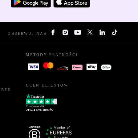
OBSERWUJ NAS
METODY PŁATNOŚCI
OCEN KLIENTÓW
RBED
Trustpilot
TrustScore
4.6
205674
ocen klientów