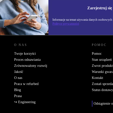
Nie przegap żadnej oferty.
Informacje na temat u
Zarejestruj się
Polityce prywatności
Informacje na temat używania danych osobowych z
Polityce prywatności
REFURBED POLSKA - RETHINK NEW.
O NAS
POMOC
Twoje korzyści
Pomoc
Proces odnawiania
Stan urządzeń
Zrównoważony rozwój
Zwrot produkt
Jakość
Warunki gwara
O nas
Kontakt
Praca w refurbed
Zostań sprzed
Blog
Status dostawy
Prasa
↪ Engineering
Odstąpienie