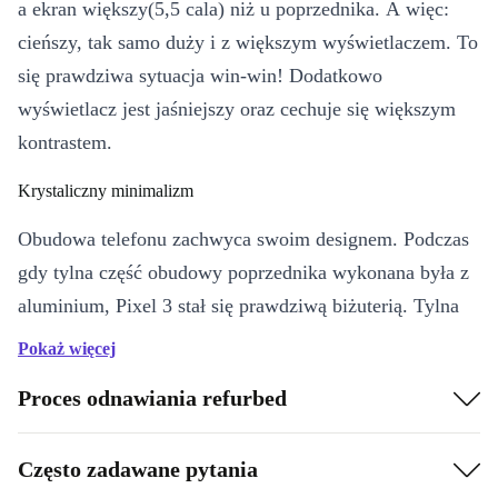
a ekran większy(5,5 cala) niż u poprzednika. A więc:
cieńszy, tak samo duży i z większym wyświetlaczem. To
się prawdziwa sytuacja win-win! Dodatkowo
wyświetlacz jest jaśniejszy oraz cechuje się większym
kontrastem.
Krystaliczny minimalizm
Obudowa telefonu zachwyca swoim designem. Podczas
gdy tylna część obudowy poprzednika wykonana była z
aluminium, Pixel 3 stał się prawdziwą biżuterią. Tylna
część telefonu została wykonana z krystalicznie lśniącej
Pokaż więcej
tafli szkła.
Proces odnawiania refurbed
Aparat
Często zadawane pytania
Dzięki 12 megapikselom, aparat, w który został