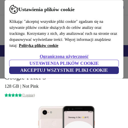
Pobierz aplikację
Pobierz
Ustawienia plików cookie
Korzystaj z refurbed szybko i łatwo
Klikając "akceptuj wszystkie pliki cookie" zgadzam się na
używanie plików cookie służących do celów analizy oraz
trackingu. Korzystamy z nich, aby analizować ruch na stronie oraz
dopasowywać wyświetlane treści. Więcej informacji znajdziesz
tutaj:
Polityka plików cookie
Smartfony
Laptopy
Tablety
Smartwatche
Akcesoria
Słuchawki
Ograniczona użyteczność
USTAWIENIA PLIKÓW COOKIE
Strona główna
Produkty
Telefony i smartfony
Telefony Google Pixel
AKCEPTUJ WSZYSTKIE PLIKI COOKIE
Google Pixel 3
128 GB | Not Pink
(3 opinie)