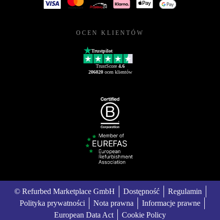
OCEN KLIENTÓW
Trustpilot
TrustScore
4.6
206020
ocen klientów
© Refurbed Marketplace GmbH
Dostępność
Regulamin
Polityka prywatności
Nota prawna
Informacje prawne
European Data Act
Cookie Policy