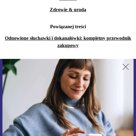
Zdrowie & uroda
Powiązanej treści
Odnowione słuchawki i dokanałówki: kompletny przewodnik
zakupowy
Zapisz się na nasz newsletter!
Nie przegap żadnej oferty.
Zarejestruj się
Informacje na temat używania danych osobowych znajdują się w
naszej
Polityce prywatności