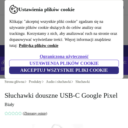
Pobierz aplikację
Pobierz
Ustawienia plików cookie
Korzystaj z refurbed szybko i łatwo
Klikając "akceptuj wszystkie pliki cookie" zgadzam się na
używanie plików cookie służących do celów analizy oraz
trackingu. Korzystamy z nich, aby analizować ruch na stronie oraz
dopasowywać wyświetlane treści. Więcej informacji znajdziesz
tutaj:
Polityka plików cookie
Smartfony
Laptopy
Tablety
Smartwatche
Akcesoria
Słuchawki
Ograniczona użyteczność
💰Zaoszczędź DODATKOWE 5% na wszystkich iPhone’ach – Kod:
USTAWIENIA PLIKÓW COOKIE
IPHONEDEAL –
Regulamin
AKCEPTUJ WSZYSTKIE PLIKI COOKIE
Strona główna
Produkty
Audio i słuchawki
Słuchawki
Słuchawki douszne USB-C Google Pixel
Biały
(Zbieramy opinie)