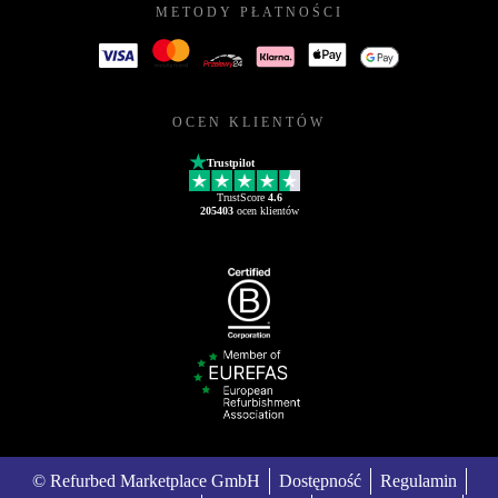
METODY PŁATNOŚCI
OCEN KLIENTÓW
Trustpilot
TrustScore
4.6
205403
ocen klientów
© Refurbed Marketplace GmbH
Dostępność
Regulamin